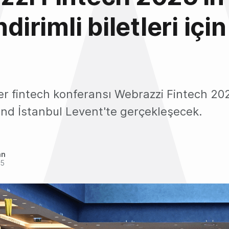
ndirimli biletleri içi
der fintech konferansı Webrazzi Fintech 2025
d İstanbul Levent'te gerçekleşecek.
an
25