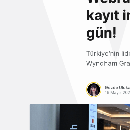
kayıt i
gün!
Türkiye'nin li
Wyndham Gran
Gözde Uluk
16 Mayıs 20