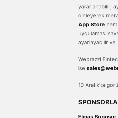
yararlanabilir, 
dinleyerek merak
App Store
hem
uygulaması sayes
ayarlayabilir ve 
Webrazzi Fintec
ise
sales@webr
10 Aralık'ta gö
SPONSORLA
Elmas Sponsor