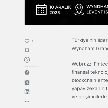
Türkiye'nin lide
1
Wyndham Grand 
Webrazzi Fintech
finansal teknolo
blockchain enteg
yapay zekanın fi
ve girişimcilerl