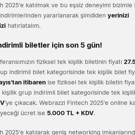
h 2025'e katılmak ve bu eşsiz deneyimi bizimle 
 indirimlerinden yararlanarak şimdiden
yerinizi
izi
hatırlatalım.
dirimli biletler için son 5 gün!
eransımızın fiziksel tek kişilik biletinin fiyatı
27.
up indirimli bilet kategorisinde tek kişilik bilet fi
yıs'tan itibaren
ise fiziksel tek kişilik biletin fiya
kişilik grup indirimli bilet kategorisinde tek kişilik
DV
'ye çıkacak. Webrazzi Fintech 2025'e online k
eyeceği ücret ise
5.000 TL + KDV
.
h 2025'e katılarak geniş networking imkanların