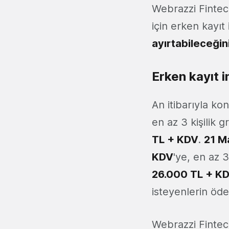
Webrazzi Fintec
için erken kayıt
ayırtabileceğin
Erken kayıt in
An itibarıyla konf
en az 3 kişilik gr
TL + KDV
.
21 Ma
KDV
'ye, en az 3 
26.000 TL + K
isteyenlerin öd
Webrazzi Fintec