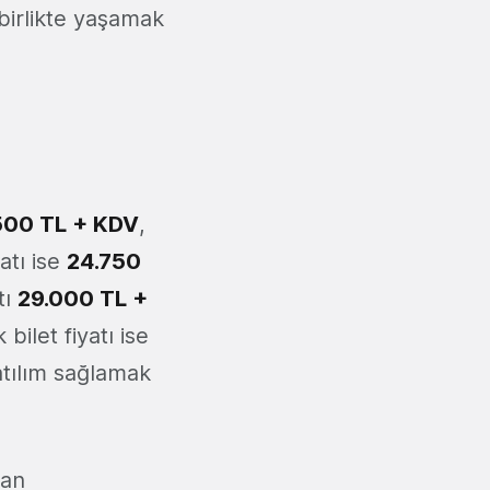
birlikte yaşamak
500 TL + KDV
,
yatı ise
24.750
tı
29.000 TL +
 bilet fiyatı ise
atılım sağlamak
dan