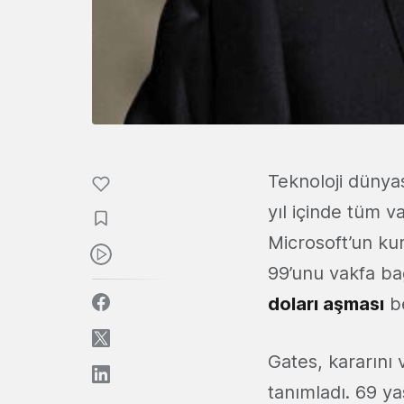
Teknoloji dünya
yıl içinde tüm v
Microsoft’un ku
99’unu vakfa ba
doları aşması
be
Gates, kararını 
tanımladı. 69 ya