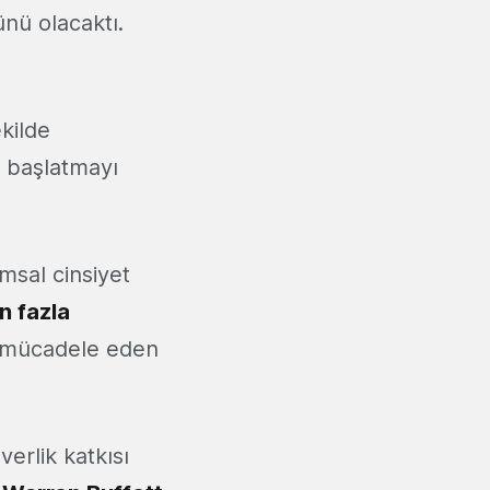
nü olacaktı.
kilde
n başlatmayı
msal cinsiyet
n fazla
la mücadele eden
erlik katkısı