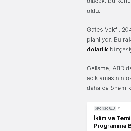
olacak. Bu konud
oldu.
Gates Vakfı, 20
planlıyor. Bu r
dolarlık
bütçesiy
Gelişme, ABD'de 
açıklamasının ö
daha da önem kaz
SPONSORLU
İklim ve Temi
Programına 