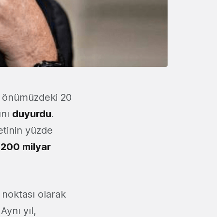
ın önümüzdeki 20
ını
duyurdu
.
etinin yüzde
a
200 milyar
 noktası olarak
Aynı yıl,