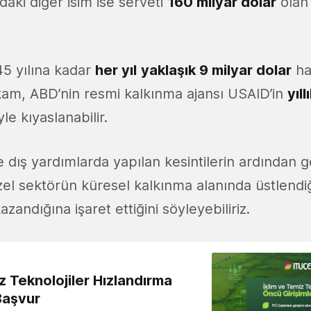
aki diğer isim ise serveti
160 milyar dolar
ola
45 yılına kadar
her yıl
yaklaşık 9 milyar dolar
ha
akam, ABD’nin resmi kalkınma ajansı USAID’in
yıl
le kıyaslanabilir.
dış yardımlarda yapılan kesintilerin ardından ge
zel sektörün küresel kalkınma alanında üstlendiğ
andığına işaret ettiğini söyleyebiliriz.
z Teknolojiler Hızlandırma
Başvur