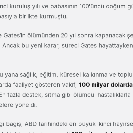
'nci kuruluş yılı ve babasının 100'üncü doğum gü
asıyla birlikte kurmuştu.
e Gates’in ölümünden 20 yıl sonra kapanacak şe
ı. Ancak bu yeni karar, süreci Gates hayattayke
 yana sağlık, eğitim, küresel kalkınma ve toplu
nlarda faaliyet gösteren vakıf,
100 milyar dolarda
En fazla destek, sıtma gibi ölümcül hastalıklar
elere yöneldi.
ı bağış, ABD tarihindeki en büyük ikinci hayırsev