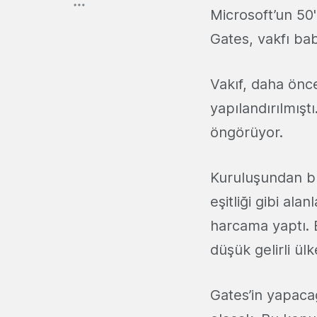
Microsoft’un 50
Gates, vakfı bab
Vakıf, daha önc
yapılandırılmışt
öngörüyor.
Kuruluşundan bu
eşitliği gibi ala
harcama yaptı. 
düşük gelirli ülk
Gates’in yapacağ