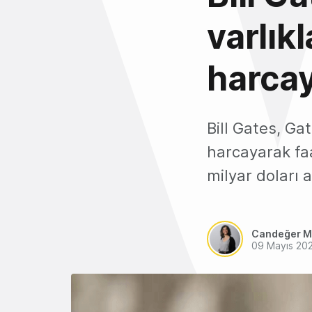
varlıkl
harca
Bill Gates, Ga
harcayarak faa
milyar doları 
Candeğer M
09 Mayıs 20