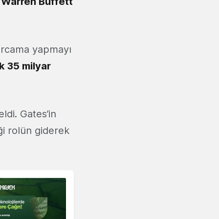
n
Warren Buffett
rcama yapmayı
lık 35 milyar
ldi. Gates’in
i rolün giderek