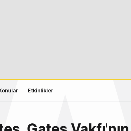
Konular
Etkinlikler
ates, Gates Vakfı'nın