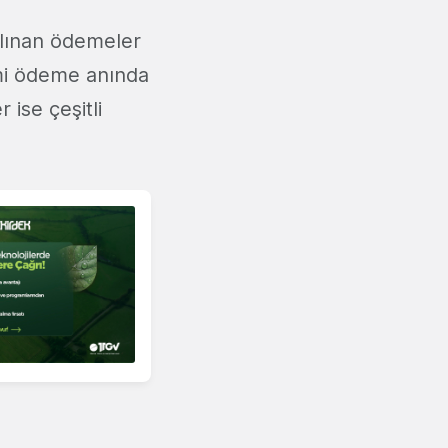
alınan ödemeler
emi ödeme anında
r ise çeşitli