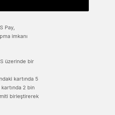
S Pay,
yapma imkanı
ARS üzerinde bir
ındaki kartında 5
 kartında 2 bin
iti birleştirerek