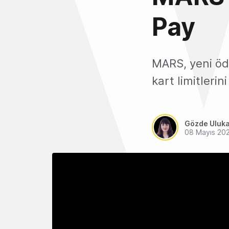
Pay
MARS, yeni öd
kart limitleri
Gözde Uluk
08 Mayıs 20