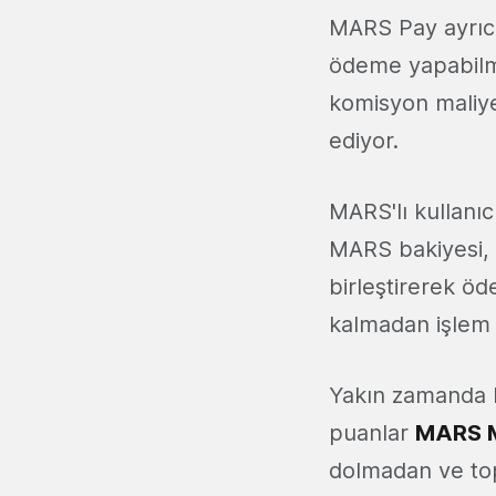
MARS Pay ayrıca,
ödeme yapabilm
komisyon maliyet
ediyor.
MARS'lı kullanıc
MARS bakiyesi, ka
birleştirerek öd
kalmadan işlem 
Yakın zamanda ku
puanlar
MARS M
dolmadan ve top