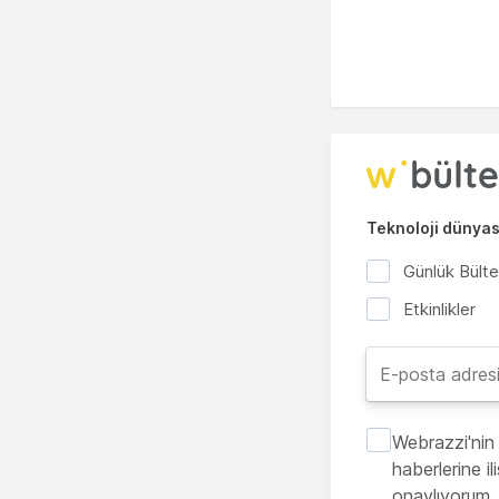
Teknoloji dünyası
Günlük Bült
Etkinlikler
Webrazzi'nin 
haberlerine i
onaylıyorum.