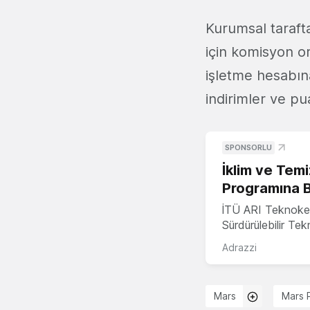
Kurumsal taraft
için komisyon o
işletme hesabına 
indirimler ve p
SPONSORLU
İklim ve Temi
Programına 
İTÜ ARI Teknoke
Sürdürülebilir Te
Adrazzi
Mars
Mars 