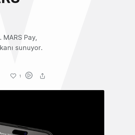
. MARS Pay,
mkanı sunuyor.
1