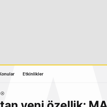
Konular
Etkinlikler
an yeni özellik: M