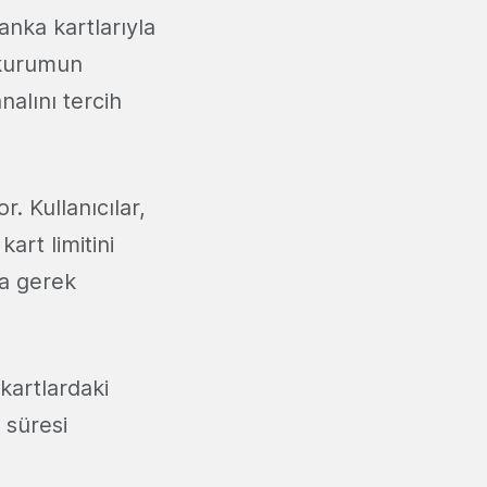
anka kartlarıyla
 kurumun
alını tercih
. Kullanıcılar,
kart limitini
na gerek
kartlardaki
r süresi