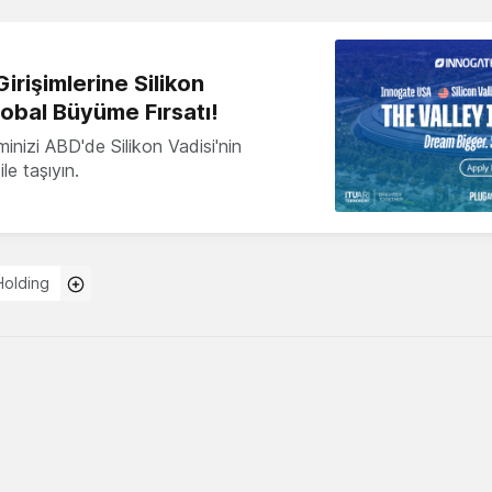
irişimlerine Silikon
lobal Büyüme Fırsatı!
minizi ABD'de Silikon Vadisi'nin
le taşıyın.
olding