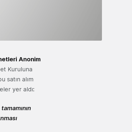
zmetleri Anonim
bet Kuruluna
bu satın alım
ler yer aldı:
ın tamamının
ınması