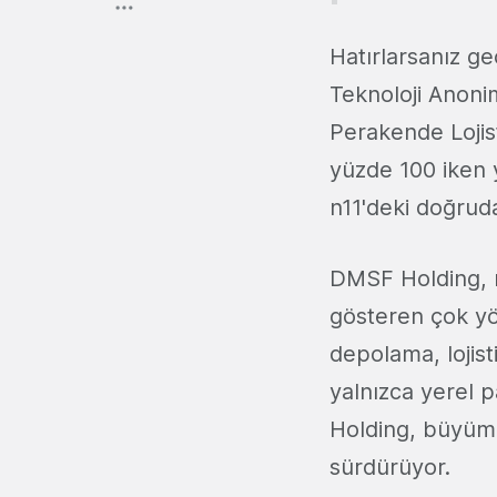
Hatırlarsanız geç
Teknoloji Anoni
Perakende Lojist
yüzde 100 iken 
n11'deki doğrud
DMSF Holding, m
gösteren çok yön
depolama, lojist
yalnızca yerel p
Holding, büyüme 
sürdürüyor.