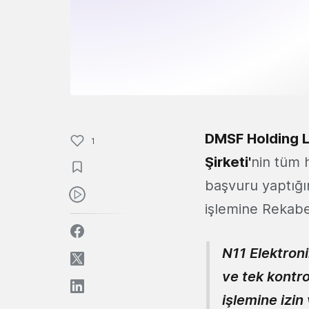
DMSF Holding L
1
Şirketi'
nin tüm 
başvuru yaptığın
işlemine Rekabet
N11 Elektroni
ve tek kontr
işlemine izin 