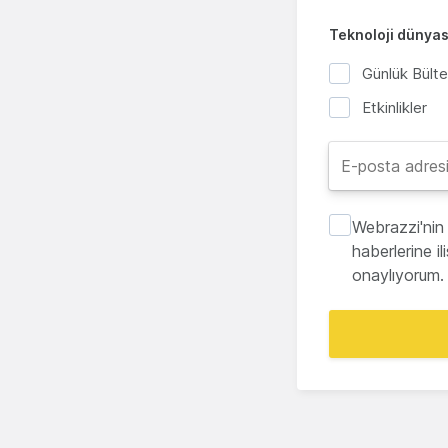
Teknoloji dünyası
Günlük Bült
Etkinlikler
Webrazzi'nin 
haberlerine i
onaylıyorum.