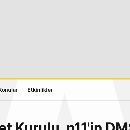
Konular
Etkinlikler
t Kurulu, n11'in D