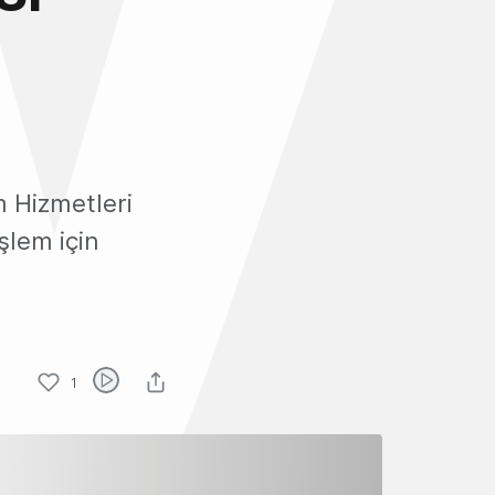
m Hizmetleri
şlem için
1