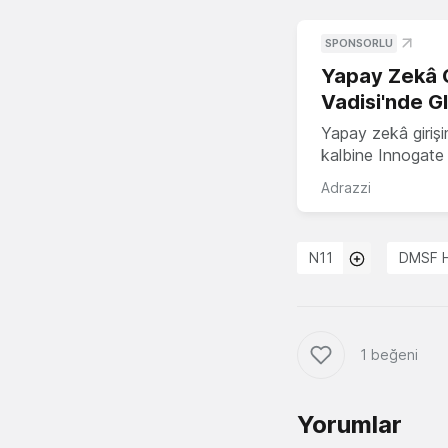
SPONSORLU
Yapay Zekâ G
Vadisi'nde G
Yapay zekâ girişi
kalbine Innogate i
Adrazzi
N11
DMSF H
1 beğeni
Yorumlar