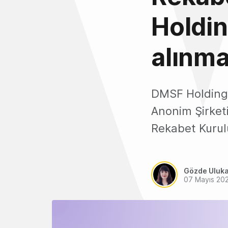
Holdin
alınma
DMSF Holding L
Anonim Şirketi
Rekabet Kurulu
Gözde Uluk
07 Mayıs 20