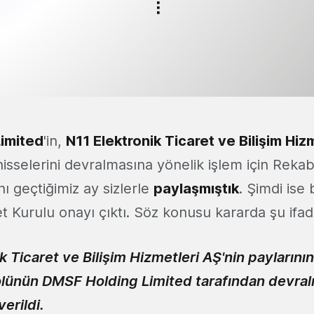
imited
'in,
N11 Elektronik Ticaret ve Bilişim Hi
hisselerini devralmasına yönelik işlem için Reka
ı geçtiğimiz ay sizlerle
paylaşmıştık
. Şimdi ise 
 Kurulu onayı çıktı. Söz konusu kararda şu ifade
k Ticaret ve Bilişim Hizmetleri AŞ'nin payların
olünün DMSF Holding Limited tarafından devral
verildi.