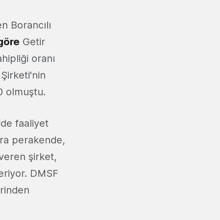
en Borancılı
 göre
Getir
hipliği oranı
irketi'nin
0 olmuştu.
de faaliyet
sıra perakende,
veren şirket,
teriyor. DMSF
erinden