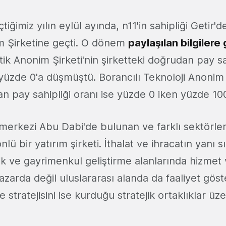
tiğimiz yılın eylül ayında, n11'in sahipliği Getir'd
m Şirketine geçti. O dönem
paylaşılan bilgilere
ik Anonim Şirketi'nin şirketteki doğrudan pay sa
yüzde 0'a düşmüştü. Borancılı Teknoloji Anonim Ş
an pay sahipliği oranı ise yüzde 0 iken yüzde 10
erkezi Abu Dabi'de bulunan ve farklı sektörler
lü bir yatırım şirketi. İthalat ve ihracatın yanı 
ik ve gayrimenkul geliştirme alanlarında hizmet 
azarda değil uluslararası alanda da faaliyet gös
stratejisini ise kurduğu stratejik ortaklıklar üz