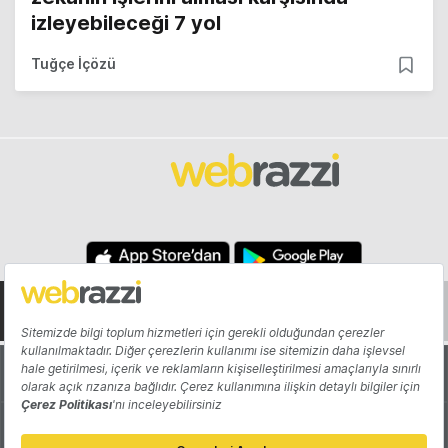
izleyebileceği 7 yol
Tuğçe İçözü
Hakkında
Yazarlar
Katkıda Bulun
Reklam