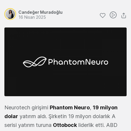
Candeğer Muradoğlu
16 Nisan 2025
Neurotech girişimi
Phantom Neuro
,
19 milyon
dolar
yatırım aldı. Şirketin 19 milyon dolarlık A
serisi yatırım turuna
Ottobock
liderlik etti. ABD