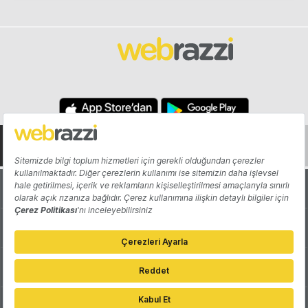
Hakkında
Yazarlar
Katkıda Bulun
Reklam
Girişiminizi Tanıtın
İletişim
Çerez Tercihleri
Gizlilik Politikası