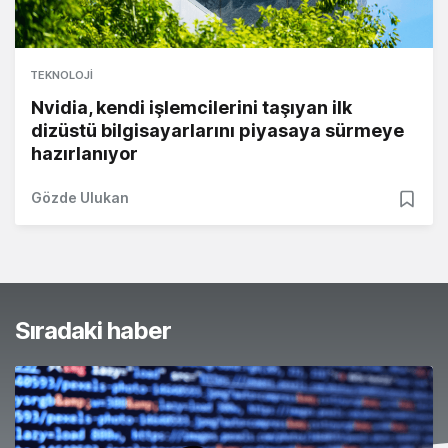
TEKNOLOJI
Nvidia, kendi işlemcilerini taşıyan ilk
dizüstü bilgisayarlarını piyasaya sürmeye
hazırlanıyor
Gözde Ulukan
Sıradaki haber