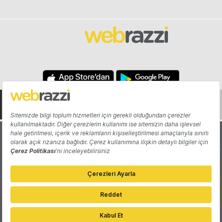
Hakkında
Yazarlar
Katkıda Bulun
Reklam
Girişiminizi Tanıtın
İletişim
Çerez Tercihleri
Gizlilik Politikası