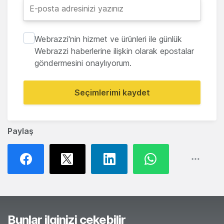
Webrazzi'nin hizmet ve ürünleri ile günlük
Webrazzi haberlerine ilişkin olarak epostalar
göndermesini onaylıyorum.
Seçimlerimi kaydet
Paylaş
Bunlar ilginizi çekebilir