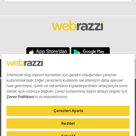
Hakkında
Yazarlar
Katkıda Bulun
Reklam
Girişiminizi Tanıtın
İletişim