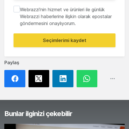
Webrazzi'nin hizmet ve ürünleri ile günlük
Webrazzi haberlerine ilişkin olarak epostalar
göndermesini onaylıyorum.
Seçimlerimi kaydet
Paylaş
Bunlar ilginizi çekebilir