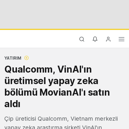
YATIRIM
Qualcomm, VinAI'ın
üretimsel yapay zeka
bölümü MovianAI'ı satın
aldı
Çip üreticisi Qualcomm, Vietnam merkezli
yapay zeka araştırma şirketi VinAI'ın