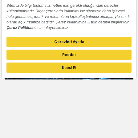
TEKNOLOJI
Microsoft, geleneksel uygulamaların yerini
alan yapay zeka platformu Project
Solara'yı tanıttı
İdil Dilber