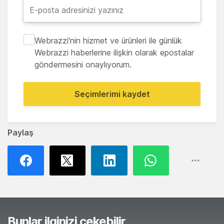
Webrazzi'nin hizmet ve ürünleri ile günlük
Webrazzi haberlerine ilişkin olarak epostalar
göndermesini onaylıyorum.
Seçimlerimi kaydet
Paylaş
Bunlar ilginizi çekebilir