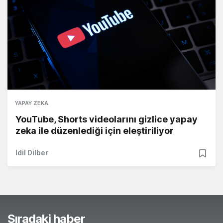
YAPAY ZEKA
YouTube, Shorts videolarını gizlice yapay
zeka ile düzenlediği için eleştiriliyor
İdil Dilber
Sıradaki haber