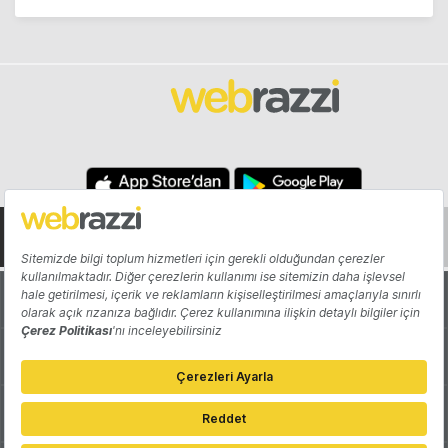
Hakkında
Yazarlar
Katkıda Bulun
Reklam
Girişiminizi Tanıtın
İletişim