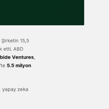
 Şirketin 15,5
ik etti. ABD
bide Ventures
,
3'te
5.5 milyon
ı, yapay zeka