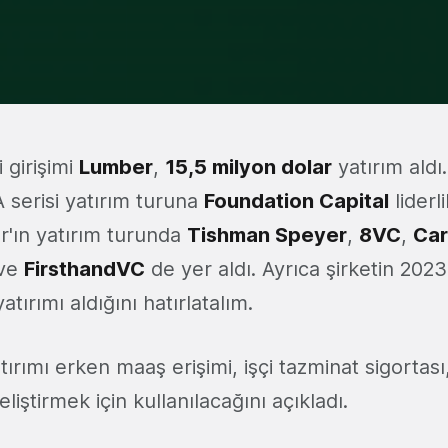
 girişimi
Lumber
,
15,5 milyon dolar
yatırım aldı.
A serisi yatırım turuna
Foundation Capital
liderl
'ın yatırım turunda
Tishman Speyer
,
8VC
,
Car
ve
FirsthandVC
de yer aldı. Ayrıca şirketin 202
tırımı aldığını hatırlatalım.
ırımı erken maaş erişimi, işçi tazminat sigortas
eliştirmek için kullanılacağını açıkladı.