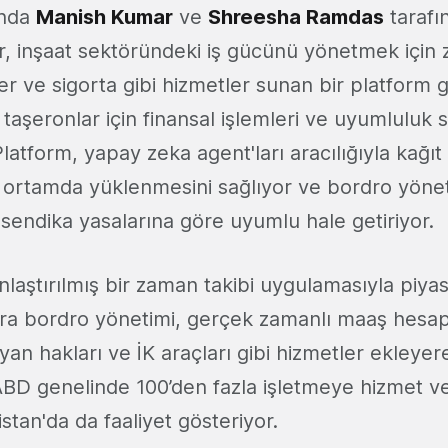
ında
Manish Kumar
ve
Shreesha Ramdas
tarafı
r, inşaat sektöründeki iş gücünü yönetmek için 
 ve sigorta gibi hizmetler sunan bir platform gel
taşeronlar için finansal işlemleri ve uyumluluk s
P
latform,
yapay zeka
agent'ları aracılığıyla kağıt
al ortamda yüklenmesini sağlıyor ve bordro yönet
sendika yasalarına göre uyumlu hale getiriyor.
laştırılmış bir zaman takibi uygulamasıyla piya
onra bordro yönetimi, gerçek zamanlı maaş hes
n yan hakları ve İK araçları gibi hizmetler ekleye
BD genelinde 100’den fazla işletmeye hizmet ver
istan'da da faaliyet gösteriyor.