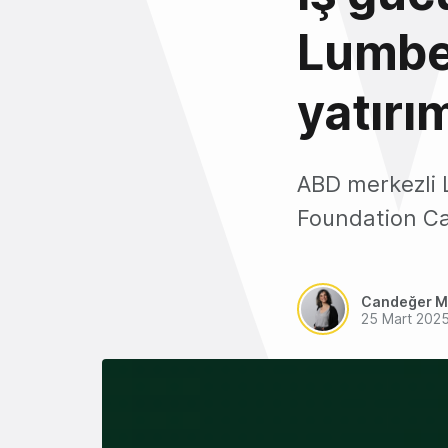
Lumber
yatırım
ABD merkezli L
Foundation Capi
Candeğer M
25 Mart 202