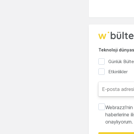
Teknoloji dünyası
Günlük Bült
Etkinlikler
Webrazzi'nin 
haberlerine i
onaylıyorum.