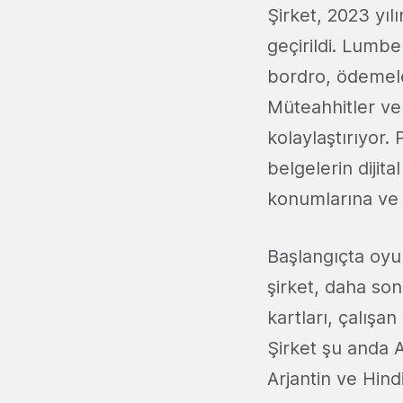
Şirket, 2023 yıl
geçirildi. Lumbe
bordro, ödemeler
Müteahhitler ve 
kolaylaştırıyor.
belgelerin dijit
konumlarına ve 
Başlangıçta oyun
şirket, daha s
kartları, çalışa
Şirket şu anda A
Arjantin ve Hind