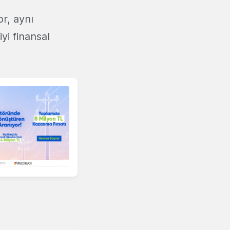
or, aynı
yi finansal