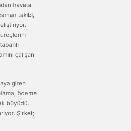
ndan hayata
zaman takibi,
iştiriyor.
üreçlerini
 tabanlı
imini çalışan
saya giren
aplama, ödeme
rek büyüdü.
iyor. Şirket;