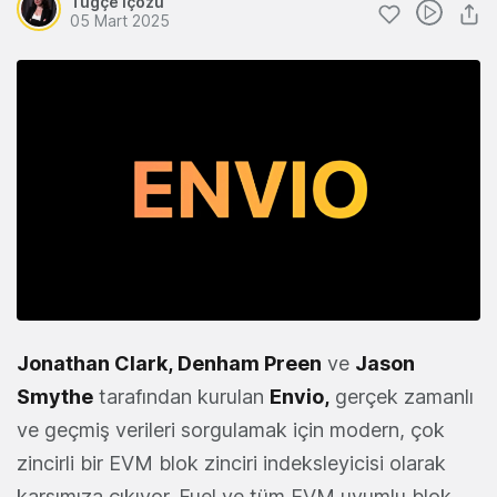
Tuğçe İçözü
05 Mart 2025
Jonathan Clark
,
Denham Preen
ve
Jason
Smythe
tarafından kurulan
Envio
,
gerçek zamanlı
ve geçmiş verileri sorgulamak için modern, çok
zincirli bir EVM blok zinciri indeksleyicisi olarak
karşımıza çıkıyor. Fuel ve tüm EVM uyumlu blok