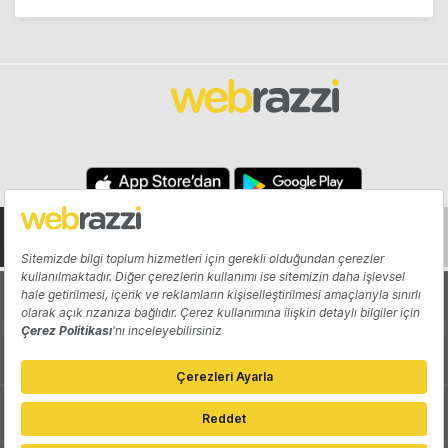
Hakkında
Yazarlar
Katkıda Bulun
Reklam
Girişiminizi Tanıtın
İletişim