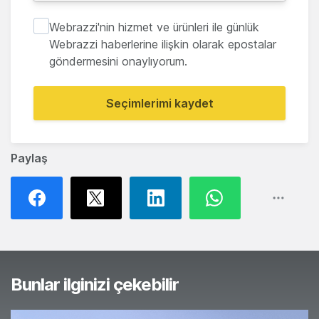
Webrazzi'nin hizmet ve ürünleri ile günlük
Webrazzi haberlerine ilişkin olarak epostalar
göndermesini onaylıyorum.
Seçimlerimi kaydet
Paylaş
Bunlar ilginizi çekebilir