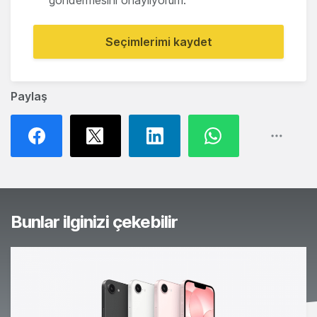
göndermesini onaylıyorum.
Seçimlerimi kaydet
Paylaş
Bunlar ilginizi çekebilir