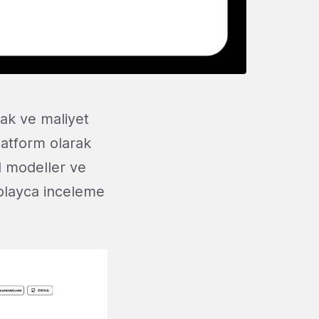
mak ve maliyet
latform olarak
el modeller ve
kolayca inceleme