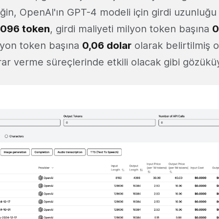
ğin, OpenAI'ın GPT-4 modeli için girdi uzunluğ
096 token
, girdi maliyeti milyon token başına
0
ilyon token başına
0,06 dolar
olarak belirtilmiş 
arar verme süreçlerinde etkili olacak gibi gözükü