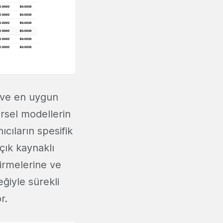
 ve en uygun
örsel modellerin
ıcıların spesifik
çık kaynaklı
tirmelerine ve
ğiyle sürekli
r.