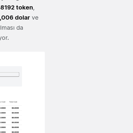
u
8192 token
,
,006 dolar
ve
olması da
yor.