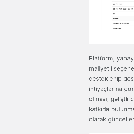
Platform, yapay
maliyetli seçene
desteklenip deste
ihtiyaçlarına gö
olması, geliştir
katkıda bulunma
olarak güncellen