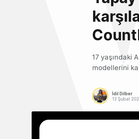
karşıl
Count
17 yaşındaki A
modellerini kar
İdil Dilber
13 Şubat 20