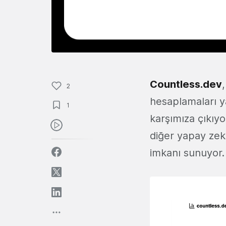
Countless.dev
2
hesaplamaları ya
1
karşımıza çıkıyo
diğer yapay zek
imkanı sunuyor.