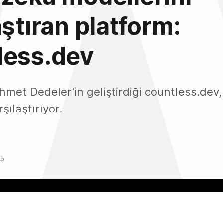
aştıran platform:
less.dev
hmet Dedeler'in geliştirdiği countless.dev
şılaştırıyor.
25