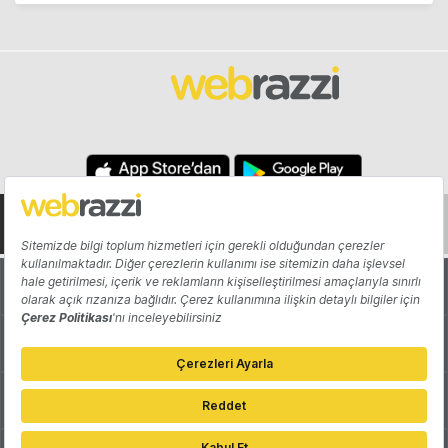
Hakkında
Yazarlar
Katkıda Bulun
Reklam
Girişiminizi Tanıtın
İletişim