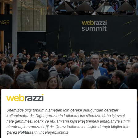
Kuantum bilişim girişimi SEEQC, 30
milyon dolar yatırım aldı
Tuğçe İçözü
Hakkında
Yazarlar