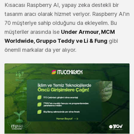
Kısacası Raspberry AI, yapay zeka destekli bir
tasarım aracı olarak hizmet veriyor. Raspberry AI'ın
70 müşteriye sahip olduğunu da ekleyelim. Bu
müşteriler arasında ise
Under Armour, MCM
Worldwide, Gruppo Teddy ve Li & Fung
gibi
önemli markalar da yer alıyor.