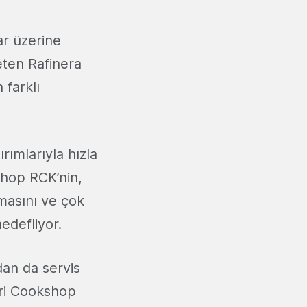
ar üzerine
eten Rafinera
 farklı
ırımlarıyla hızla
hop RCK’nin,
rmasını ve çok
edefliyor.
dan da servis
eri Cookshop