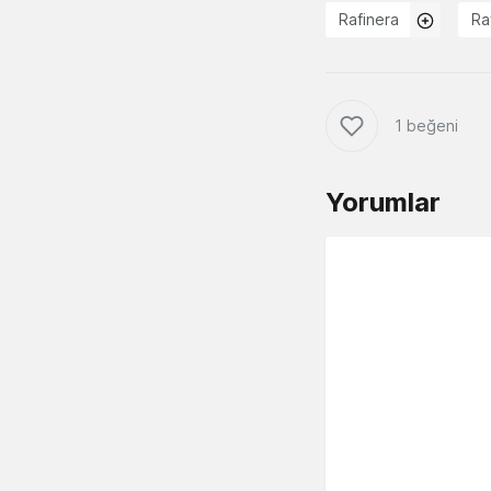
Rafinera
Ra
1 beğeni
Yorumlar