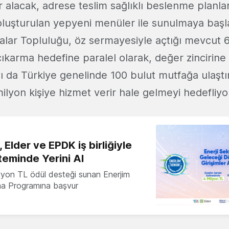
 alacak, adrese teslim sağlıklı beslenme planl
 oluşturulan yepyeni menüler ile sunulmaya başl
ar Topluluğu, öz sermayesiyle açtığı mevcut 6
 çıkarma hedefine paralel olarak, değer zincirine 
'yı da Türkiye genelinde 100 bulut mutfağa ulaştı
milyon kişiye hizmet verir hale gelmeyi hedefliyo
 Elder ve EPDK iş birliğiyle
teminde Yerini Al
milyon TL ödül desteği sunan Enerjim
ma Programına başvur