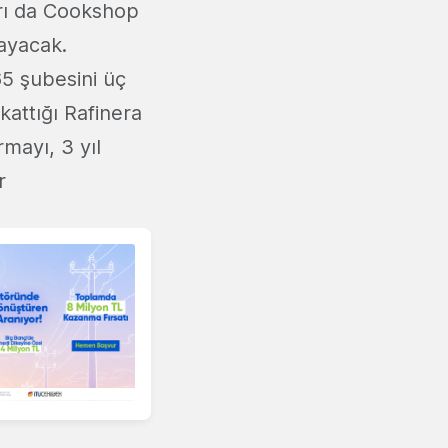
arı da Cookshop
ayacak.
5 şubesini üç
kattığı Rafinera
rmayı, 3 yıl
r