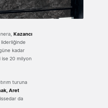
inera,
Kazancı
liderliğinde
bugüne kadar
i ise 20 milyon
tırım turuna
ak, Aret
issedar da