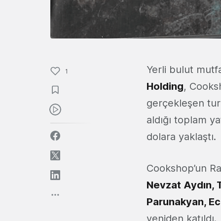
Yerli bulut mutf
1
Holding
, Cooks
gerçekleşen tur 
aldığı toplam ya
dolara yaklaştı.
Cookshop’un Raf
Nevzat Aydın, 
Parunakyan, Ece
yeniden katıldı.