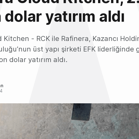
 dolar yatırım aldı
d Kitchen - RCK ile Rafinera, Kazancı Hold
luğu’nun üst yapı şirketi EFK liderliğinde
yon dolar yatırım aldı.
an
24