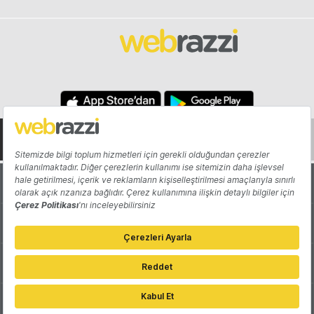
Hakkında
Yazarlar
Katkıda Bulun
Reklam
Girişiminizi Tanıtın
İletişim
Çerez Tercihleri
Gizlilik Politikası