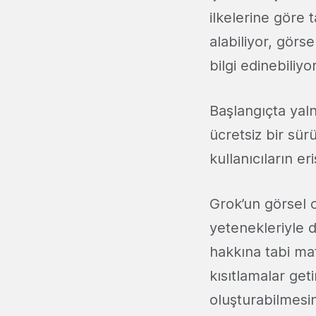
ilkelerine göre 
alabiliyor, görs
bilgi edinebiliyor
Başlangıçta yaln
ücretsiz bir sür
kullanıcıların er
Grok’un görsel 
yetenekleriyle d
hakkına tabi ma
kısıtlamalar get
oluşturabilmesin