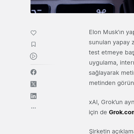
Elon Musk’ın ya
sunulan yapay z
test etmeye baş
uygulama, inter
sağlayarak meti
metinden görünt
xAI, Grok’un ay
için de
Grok.co
Şirketin açıkla