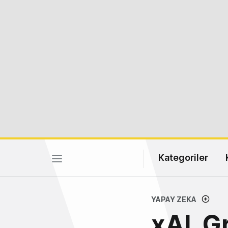
Kategoriler
YAPAY ZEKA
xAI, G