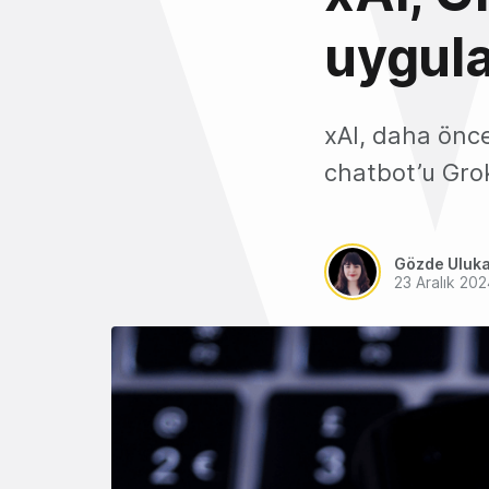
uygula
xAI, daha önce
chatbot’u Gro
Gözde Uluk
23 Aralık 20