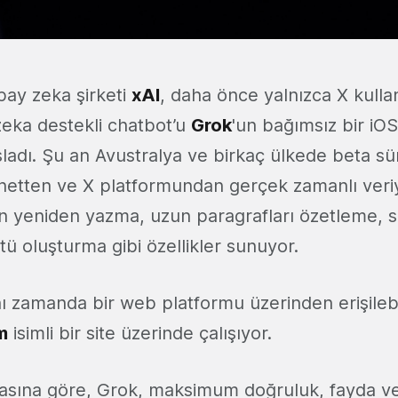
pay zeka şirketi
xAI
, daha önce yalnızca X kullan
eka destekli chatbot’u
Grok
'un bağımsız bir iO
ladı. Şu an Avustralya ve birkaç ülkede beta sü
netten ve X platformundan gerçek zamanlı veri
n yeniden yazma, uzun paragrafları özetleme, 
ü oluşturma gibi özellikler sunuyor.
nı zamanda bir web platformu üzerinden erişilebi
m
isimli bir site üzerinde çalışıyor.
masına göre, Grok, maksimum doğruluk, fayda 