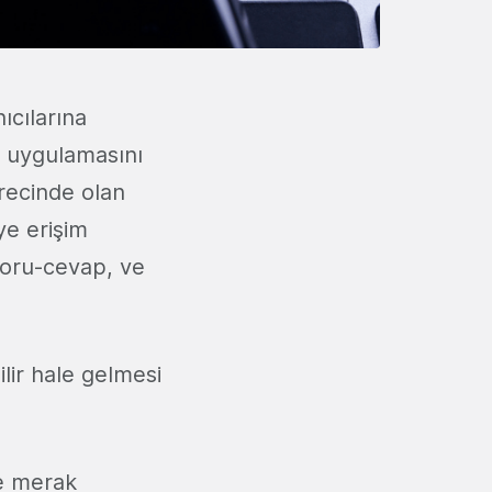
ıcılarına
S uygulamasını
recinde olan
ye erişim
soru-cevap, ve
lir hale gelmesi
ve merak