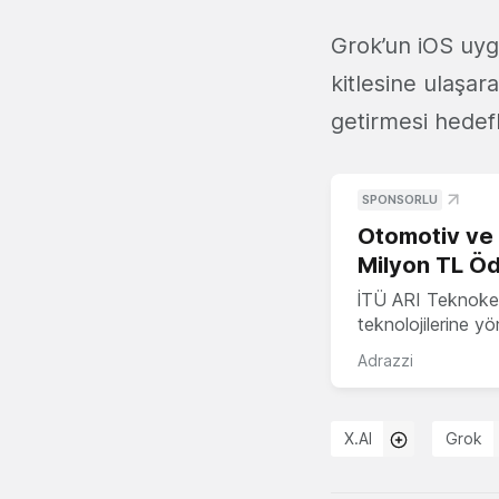
Grok’un iOS uygu
kitlesine ulaşara
getirmesi hedefl
SPONSORLU
Otomotiv ve M
Milyon TL Öd
İTÜ ARI Teknokent
teknolojilerine y
Adrazzi
X.AI
Grok