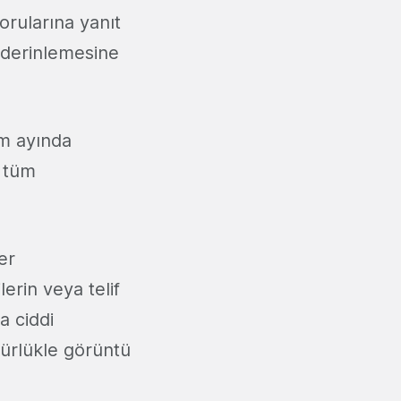
sorularına yanıt
a derinlemesine
ım ayında
a tüm
er
erin veya telif
a ciddi
zgürlükle görüntü