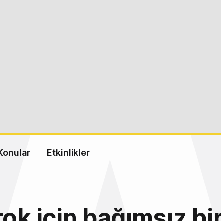
Konular
Etkinlikler
rok için bağımsız bi