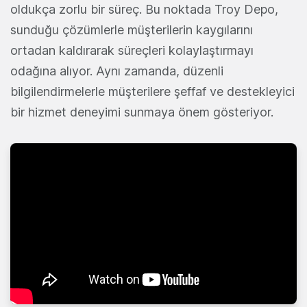
oldukça zorlu bir süreç. Bu noktada Troy Depo,
sunduğu çözümlerle müşterilerin kaygılarını
ortadan kaldırarak süreçleri kolaylaştırmayı
odağına alıyor. Aynı zamanda, düzenli
bilgilendirmelerle müşterilere şeffaf ve destekleyici
bir hizmet deneyimi sunmaya önem gösteriyor.