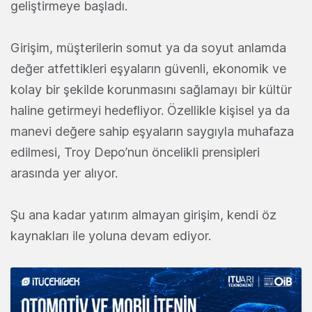
geliştirmeye başladı.
Girişim, müşterilerin somut ya da soyut anlamda
değer atfettikleri eşyaların güvenli, ekonomik ve
kolay bir şekilde korunmasını sağlamayı bir kültür
haline getirmeyi hedefliyor. Özellikle kişisel ya da
manevi değere sahip eşyaların saygıyla muhafaza
edilmesi, Troy Depo’nun öncelikli prensipleri
arasında yer alıyor.
Şu ana kadar yatırım almayan girişim, kendi öz
kaynakları ile yoluna devam ediyor.