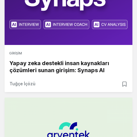
GIRIŞIM
Yapay zeka destekli insan kaynakları
çözümleri sunan girişim: Synaps AI
Tuğçe İçözü