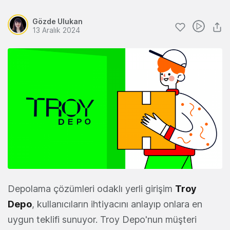
Gözde Ulukan
13 Aralık 2024
Depolama çözümleri odaklı yerli girişim
Troy
Depo
, kullanıcıların ihtiyacını anlayıp onlara en
uygun teklifi sunuyor. Troy Depo'nun müşteri