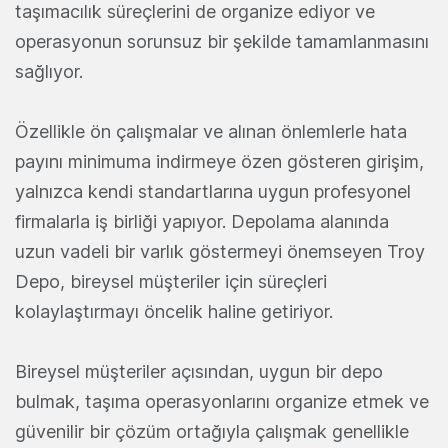
taşımacılık süreçlerini de organize ediyor ve
operasyonun sorunsuz bir şekilde tamamlanmasını
sağlıyor.
Özellikle ön çalışmalar ve alınan önlemlerle hata
payını minimuma indirmeye özen gösteren girişim,
yalnızca kendi standartlarına uygun profesyonel
firmalarla iş birliği yapıyor. Depolama alanında
uzun vadeli bir varlık göstermeyi önemseyen Troy
Depo, bireysel müşteriler için süreçleri
kolaylaştırmayı öncelik haline getiriyor.
Bireysel müşteriler açısından, uygun bir depo
bulmak, taşıma operasyonlarını organize etmek ve
güvenilir bir çözüm ortağıyla çalışmak genellikle