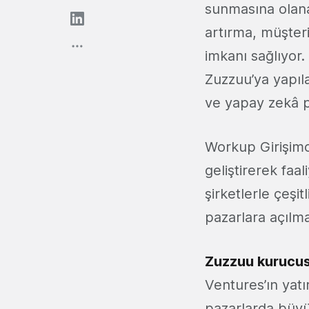
sunmasına olanak
artırma, müşteri
imkanı sağlıyor.
Zuzzuu’ya yapıla
ve yapay zekâ p
Workup Girişimc
geliştirerek faa
şirketlerle çeşit
pazarlara açılm
Zuzzuu kurucu
Ventures’ın yat
pazarlarda büyü