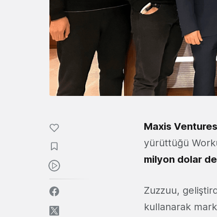
Maxis Venture
yürüttüğü Worku
milyon dolar d
Zuzzuu, geliştird
kullanarak marka