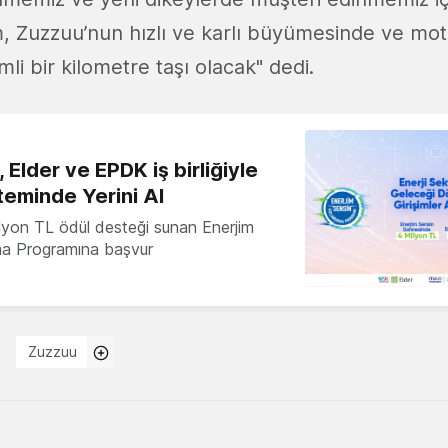
rım, Zuzzuu’nun hızlı ve karlı büyümesinde ve m
i bir kilometre taşı olacak" dedi.
 Elder ve EPDK iş birliğiyle
teminde Yerini Al
milyon TL ödül desteği sunan Enerjim
ma Programına başvur
Zuzzuu