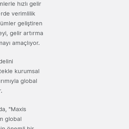
erle hızlı gelir
rde verimlilik
zümler geliştiren
yi, gelir artırma
mayı amaçlıyor.
elini
stekle kurumsal
tırımıyla global
.
da, "Maxis
m global
in önemli bir