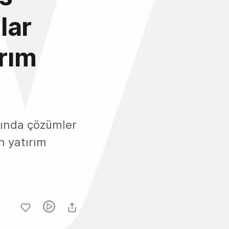
lar
rım
anında çözümler
n yatırım