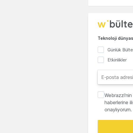
Teknoloji dünyası
Günlük Bült
Etkinlikler
Webrazzi'nin 
haberlerine i
onaylıyorum.