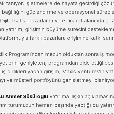
 tanıyor. İşletmelere de hayata geçirdiği çözüml
 bağlılığını güçlendirme ve operasyonel süreçle
 Dijital satış, pazarlama ve e-ticaret alanında çö
n yatırım, girişimin büyüme sürecini destekleme
latformuyla farklı pazarlara erişimine katkı sun
ilik Programı’ndan mezun olduktan sonra iş mod
liyetlerini genişleten, programdan elde ettiği de
li iş birlikleri yapan girişim, Maxis Ventures’ın ya
ayı ve müşteri portföyünü genişletmeyi planlıyor
su Ahmet Şüküroğlu
yatırıma ilişkin açıklamasın
ırım turumuzun hemen başında yaptığı bu yatırı
memiz ve yeni dikeylerde müşteri edinmemiz iç