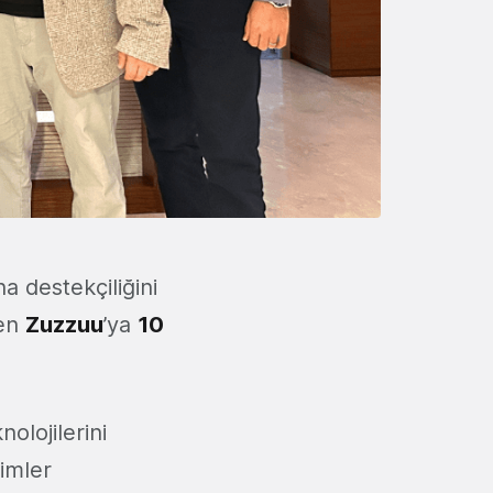
a destekçiliğini
den
Zuzzuu
’ya
10
nolojilerini
yimler