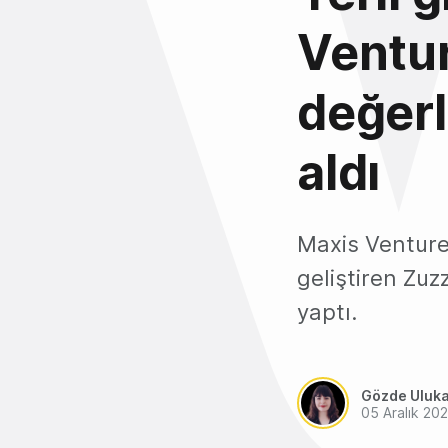
Ventur
değerl
aldı
Maxis Ventures
geliştiren Zuz
yaptı.
Gözde Uluk
05 Aralık 20