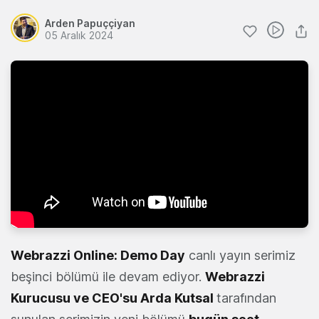
Arden Papuççiyan
05 Aralık 2024
Webrazzi Online: Demo Day
canlı yayın serimiz
beşinci bölümü ile devam ediyor.
Webrazzi
Kurucusu ve CEO'su Arda Kutsal
tarafından