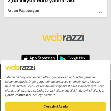
2,65 milyon euro yatırım aldı
Arden Papuççiyan
Hakkında
Yazarlar
Katkıda Bulun
Reklam