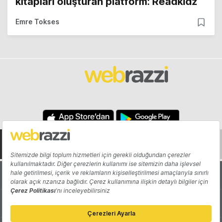
kitapları oluşturan platform: Readkidz
Emre Tokses
Hakkında
Yazarlar
Katkıda Bulun
Reklam