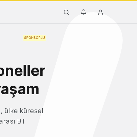
SPONSORLU
oneller
 yaşam
 ülke küresel
arası BT