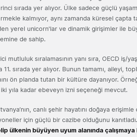
rinci sırada yer alıyor. Ülke sadece güçlü yaşam 
dürmekle kalmıyor, aynı zamanda küresel çapta 
en yerel unicorn'lar ve dinamik girişimler ile b
temine de sahip.
yici mutluluk sıralamasının yanı sıra, OECD iş/y
 11. sırada yer alıyor. Bunun tamamı, aileyi, to
nı ön planda tutan bir kültüre dayanıyor. Örneğ
e iki yıla kadar ebeveyn izni seçeneği mevcut.
tvanya’nın, canlı şehir hayatını doğaya erişimle
oneller için güçlü bir cazibe olduğunu kanıtladı
lip ülkenin büyüyen uyum alanında çalışmaya 