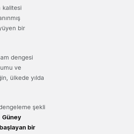
kalitesi
tanınmış
üyüyen bir
aşam dengesi
plumu ve
in, ülkede yılda
 dengeleme şekli
.
Güney
başlayan bir