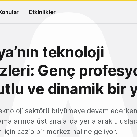
Konular
Etkinlikler
ya’nın teknoloji
leri: Genç profesy
utlu ve dinamik bir
teknoloji sektörü büyümeye devam ederken,
amalarında üst sıralarda yer alarak uluslar
i için cazip bir merkez haline geliyor.