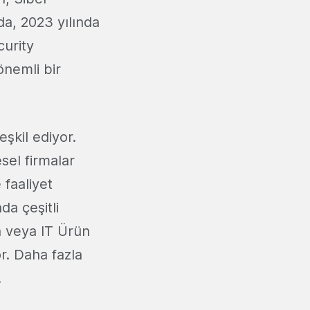
da, 2023 yılında
curity
nemli bir
şkil ediyor.
esel firmalar
faaliyet
da çeşitli
a veya IT Ürün
or. Daha fazla
.