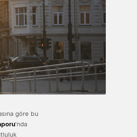
asına göre bu
aporu
'nda
tluluk