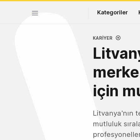
Kategoriler
KARIYER
Litvan
merkez
için m
Litvanya'nın 
mutluluk sıral
profesyoneller