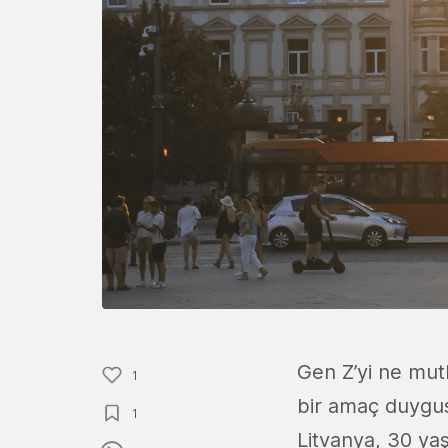
Gen Z’yi ne mut
1
bir amaç duygu
1
Litvanya, 30 ya