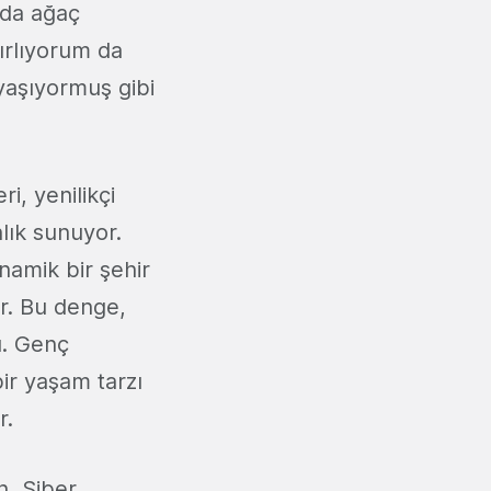
ıda ağaç
ırlıyorum da
yaşıyormuş gibi
i, yenilikçi
lık sunuyor.
inamik bir şehir
or. Bu denge,
ı. Genç
bir yaşam tarzı
r.
h, Siber