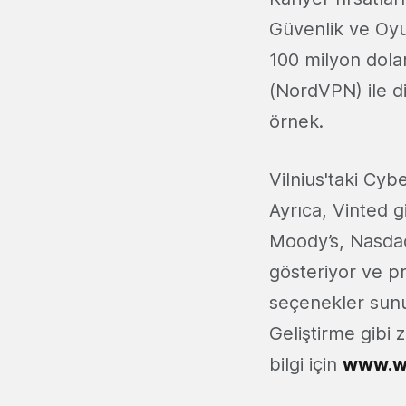
Güvenlik ve Oyun
100 milyon dolar
(NordVPN) ile d
örnek.
Vilnius'taki Cy
Ayrıca, Vinted g
Moody’s, Nasdaq
gösteriyor ve pr
seçenekler sunu
Geliştirme gibi 
bilgi için
www.wo