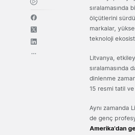
sıralamasında bi
ölçütlerini sür
markalar, yüksel
teknoloji ekosis
Litvanya, etkile
sıralamasında da
dinlenme zamanı
15 resmi tatil v
Aynı zamanda Li
de genç profesy
Amerika'dan ge