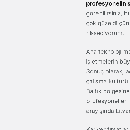
profesyonelin s
görebilirsiniz, 
çok güzeldi çün
hissediyorum.”
Ana teknoloji me
işletmelerin büy
Sonuç olarak, aç
çalışma kültürü 
Baltık bölgesin
profesyoneller i
arayışında Litv
Kariyer fırsatla