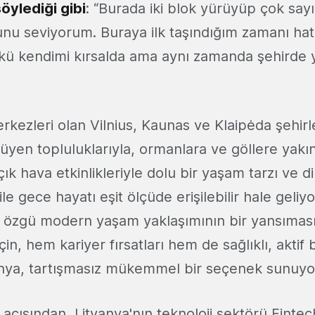
öylediği gibi
: “Burada iki blok yürüyüp çok say
bunu seviyorum. Buraya ilk taşındığım zamanı hat
kü kendimi kırsalda ama aynı zamanda şehirde 
rkezleri olan Vilnius, Kaunas ve Klaipėda şehirler
üyen topluluklarıyla, ormanlara ve göllere yakın
ık hava etkinlikleriyle dolu bir yaşam tarzı ve d
ile gece hayatı eşit ölçüde erişilebilir hale geliy
e özgü modern yaşam yaklaşımının bir yansımas
çin, hem kariyer fırsatları hem de sağlıklı, aktif 
anya, tartışmasız mükemmel bir seçenek sunuyo
rı açısından, Litvanya'nın teknoloji sektörü Fintec