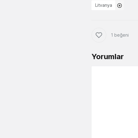
Litvanya
1 beğeni
Yorumlar