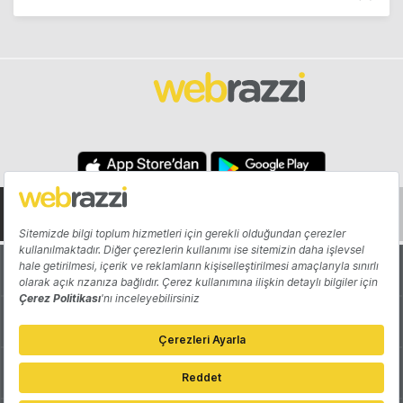
Hakkında
Yazarlar
Katkıda Bulun
Reklam
Girişiminizi Tanıtın
İletişim