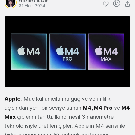
Gözde Ulukan
31 Ekim 2024
Apple
, Mac kullanıcılarına güç ve verimlilik
açısından yeni bir seviye sunan
M4, M4 Pro
ve
M4
Max
çiplerini tanıttı. İkinci nesil 3 nanometre
teknolojisiyle üretilen çipler, Apple'ın M4 serisi ile
birlikte enerji verimliliği yüksek performans