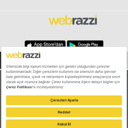
Hakkında
Yazarlar
Katkıda Bulun
Reklam
Girişiminizi Tanıtın
İletişim
Çerez Tercihleri
Gizlilik Politikası