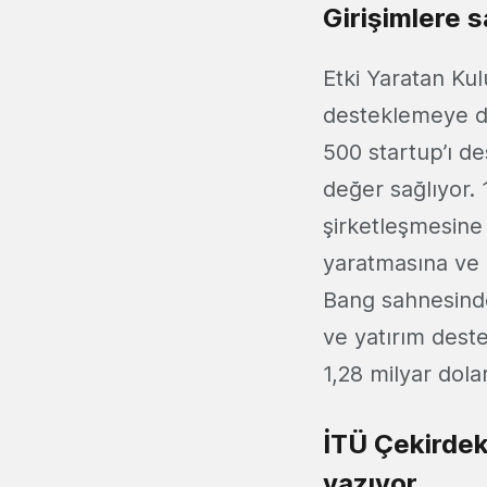
Girişimlere 
Etki Yaratan Ku
desteklemeye d
500 startup’ı d
değer sağlıyor. 1
şirketleşmesine 
yaratmasına ve 2
Bang sahnesinde
ve yatırım dest
1,28 milyar dolar
İTÜ Çekirdek’
yazıyor