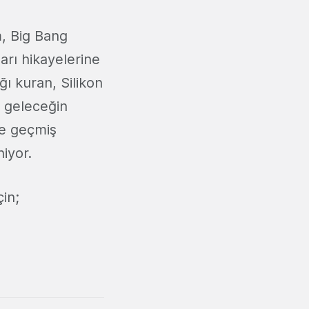
m, Big Bang
arı hikayelerine
ğı kuran, Silikon
e geleceğin
ne geçmiş
iyor.
çin;