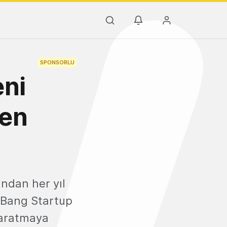
SPONSORLU
eni
den
ından her yıl
g Bang Startup
 yaratmaya