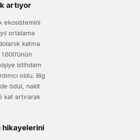
k artıyor
k ekosistemini
ıl ortalama
dolarlık katma
k 1.600’ünün
kişiye istihdam
rdımcı oldu. Big
de ödül, nakit
 kat artırarak
 hikayelerini