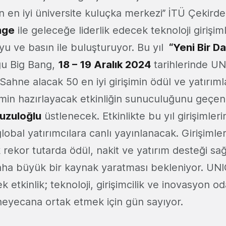
 en iyi üniversite kuluçka merkezi’’ İTÜ Çekird
nge
ile geleceğe liderlik edecek teknoloji girişiml
u ve basın ile buluşturuyor. Bu yıl
“Yeni Bir D
ğu Big Bang,
18 – 19 Aralık 2024
tarihlerinde UN
ahne alacak 50 en iyi girişimin ödül ve yatırıml
in hazırlayacak etkinliğin sunuculuğunu geçen 
Kuzuloğlu
üstlenecek. Etkinlikte bu yıl girişimler
lobal yatırımcılara canlı yayınlanacak. Girişimler
ik rekor tutarda ödül, nakit ve yatırım desteği sa
daha büyük bir kaynak yaratması bekleniyor. UNI
k etkinlik; teknoloji, girişimcilik ve inovasyon od
 heyecana ortak etmek için gün sayıyor.