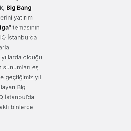
ek,
Big Bang
erini yatırım
alga”
temasının
IQ İstanbul’da
arla
yıllarda olduğu
in sunumları eş
e geçtiğimiz yıl
ğlayan Big
Q İstanbul’da
aklı binlerce