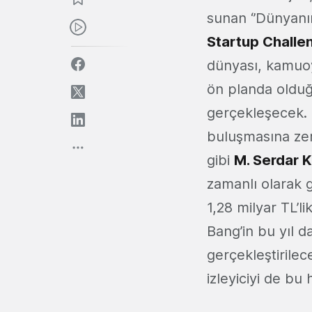
sunan ‘’Dünyanın
Startup Challe
dünyası, kamuoy
ön planda oldu
gerçekleşecek. S
buluşmasına zem
gibi
M. Serdar 
zamanlı olarak g
1,28 milyar TL’l
Bang’in bu yıl 
gerçekleştirilece
izleyiciyi de bu