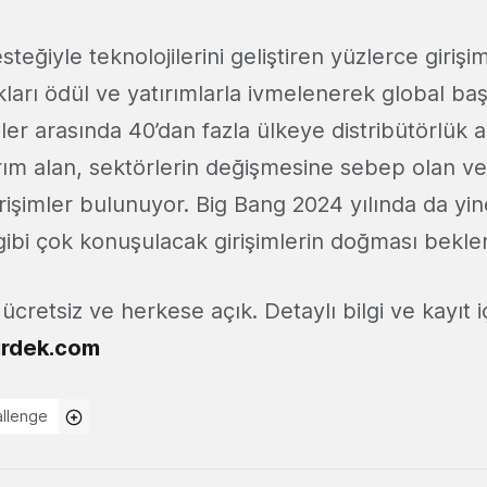
teğiyle teknolojilerini geliştiren yüzlerce girişi
ları ödül ve yatırımlarla ivmelenerek global baş
imler arasında 40’dan fazla ülkeye distribütörlük a
ırım alan, sektörlerin değişmesine sebep olan v
irişimler bulunuyor. Big Bang 2024 yılında da yi
gibi çok konuşulacak girişimlerin doğması beklen
 ücretsiz ve herkese açık. Detaylı bilgi ve kayıt i
irdek.com
allenge