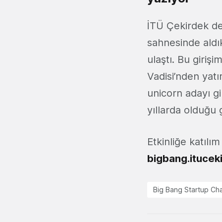
İTÜ Çekirdek des
sahnesinde aldık
ulaştı. Bu giriş
Vadisi’nden yat
unicorn adayı g
yıllarda olduğu 
Etkinliğe katılım
bigbang.itucek
Big Bang Startup Ch