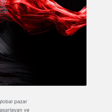
global pazar
 tasarlayan ve