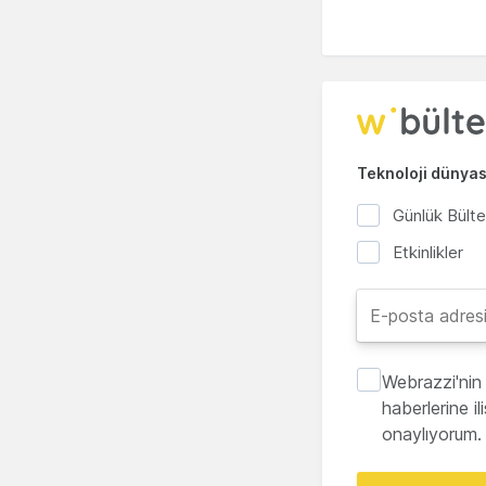
Teknoloji dünyası
Günlük Bült
Etkinlikler
Webrazzi'nin 
haberlerine i
onaylıyorum.