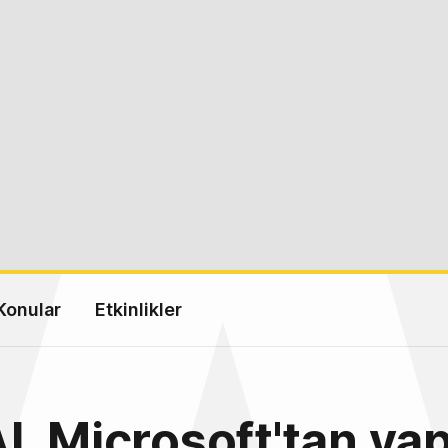
Konular
Etkinlikler
, Microsoft'tan ya