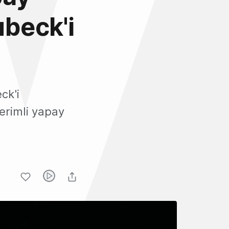
beck'i
ck'i
erimli yapay