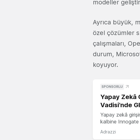
modeller gelişti
Ayrıca büyük, me
özel çözümler s
çalışmaları, Ope
durum, Microsof
koyuyor.
SPONSORLU
Yapay Zekâ G
Vadisi'nde G
Yapay zekâ girişi
kalbine Innogate i
Adrazzi