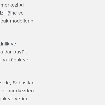
 merkezi AI
zliliğine ve
üçük modellerin
inlik ve
a kadar büyük
daha küçük ve
likle, Sebastian
n bir merkezden
çük ve verimli