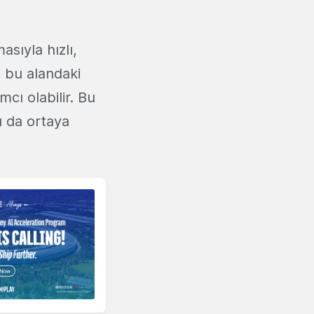
sıyla hızlı,
 bu alandaki
cı olabilir. Bu
ı da ortaya