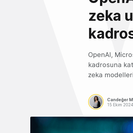
zeka u
kadros
OpenAI, Micro
kadrosuna katt
zeka modelleri 
Candeğer M
15 Ekim 202