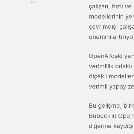
çalışan, hızlı v
modellerinin yeri
çevrimdışı çalı
önemini artırıyo
OpenAI'daki yen
verimlilik odak
ölçekli modelle
verimli yapay ze
Bu gelişme, bir
Bubeck'in OpenA
diğerine kaydığı