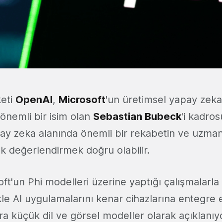
keti
OpenAI
,
Microsoft
'un üretimsel yapay zeka
nemli bir isim olan
Sebastian Bubeck
'i kadros
ay zeka alanında önemli bir rekabetin ve uzmanl
k değerlendirmek doğru olabilir.
t'un Phi modelleri üzerine yaptığı çalışmalarla 
kle AI uygulamalarını kenar cihazlarına entegre 
stra küçük dil ve görsel modeller olarak açıklanı