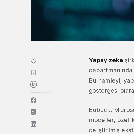
Yapay zeka
şir
departmanında ö
Bu hamleyi, yap
göstergesi olara
Bubeck, Microsof
modeller, özelli
geliştirilmiş ek