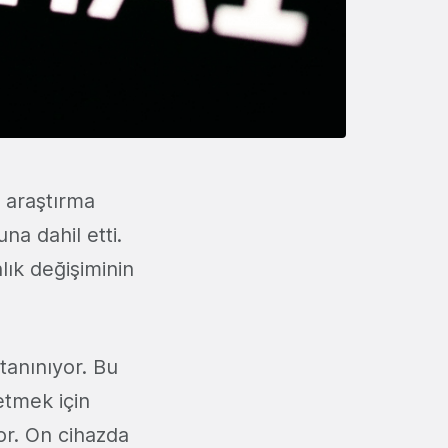
 araştırma
una dahil etti.
ık değişiminin
tanınıyor. Bu
etmek için
yor. On cihazda