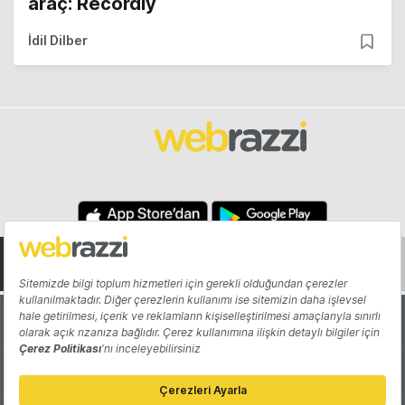
araç: Recordly
İdil Dilber
Hakkında
Yazarlar
Katkıda Bulun
Reklam