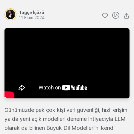
Tuğçe İçözü
11 Ekim 2024
Günümüzde pek çok kişi veri güvenliği, hızlı erişim
ya da yeni açık modelleri deneme ihtiyacıyla LLM
olarak da bilinen Büyük Dil Modelleri’ni kendi