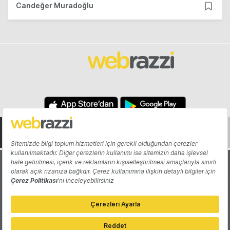
Candeğer Muradoğlu
Hakkında
Yazarlar
Katkıda Bulun
Reklam
Girişiminizi Tanıtın
İletişim