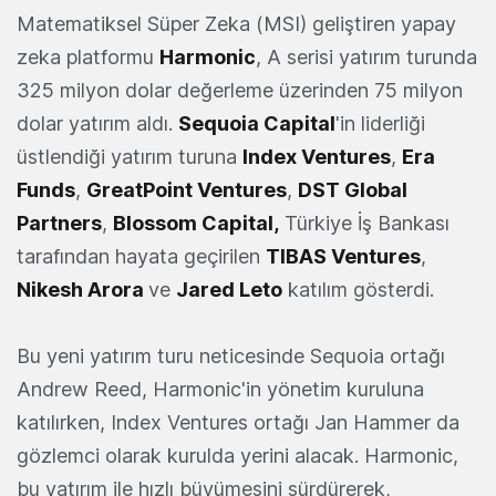
Matematiksel Süper Zeka (MSI) geliştiren yapay
zeka platformu
Harmonic
, A serisi yatırım turunda
325 milyon dolar değerleme üzerinden 75 milyon
dolar yatırım aldı.
Sequoia Capital
'in liderliği
üstlendiği yatırım turuna
Index Ventures
,
Era
Funds
,
GreatPoint Ventures
,
DST Global
Partners
,
Blossom Capital,
Türkiye İş Bankası
tarafından hayata geçirilen
TIBAS Ventures
,
Nikesh Arora
ve
Jared Leto
katılım gösterdi.
Bu yeni yatırım turu neticesinde Sequoia ortağı
Andrew Reed, Harmonic'in yönetim kuruluna
katılırken, Index Ventures ortağı Jan Hammer da
gözlemci olarak kurulda yerini alacak. Harmonic,
bu yatırım ile hızlı büyümesini sürdürerek,