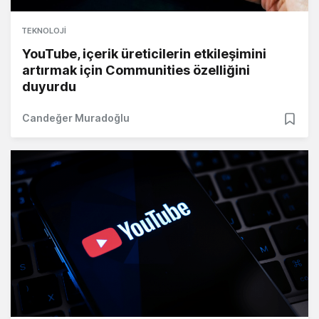
TEKNOLOJI
YouTube, içerik üreticilerin etkileşimini
artırmak için Communities özelliğini
duyurdu
Candeğer Muradoğlu