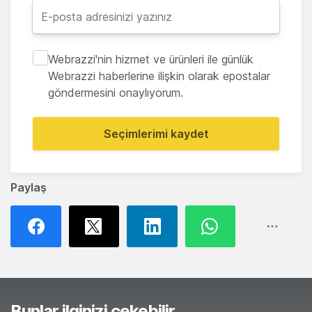
Webrazzi'nin hizmet ve ürünleri ile günlük
Webrazzi haberlerine ilişkin olarak epostalar
göndermesini onaylıyorum.
Seçimlerimi kaydet
Paylaş
Bunlar ilginizi çekebilir