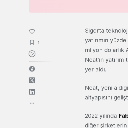
Sigorta teknoloji
yatırımın yüzde 
1
milyon dolarlık 
Neat'ın yatırım
yer aldı.
Neat, yeni aldığ
altyapısını geliş
2022 yılında
Fa
diğer şirketleri