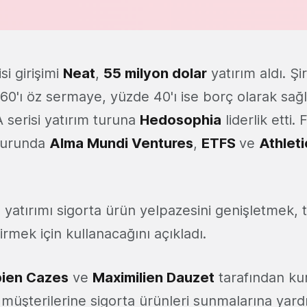
si girişimi
Neat
,
55 milyon dolar
yatırım aldı. Şi
60'ı öz sermaye, yüzde 40'ı ise borç olarak sağl
A serisi yatırım turuna
Hedosophia
liderlik etti.
 turunda
Alma Mundi Ventures
,
ETFS
ve
Athlet
ı yatırımı sigorta ürün yelpazesini genişletmek, t
tirmek için kullanacağını açıkladı.
bien Cazes
ve
Maximilien Dauzet
tarafından kur
n müşterilerine sigorta ürünleri sunmalarına yard