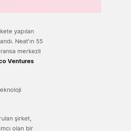
rkete yapılan
andı. Neat'ın 55
 Fransa merkezli
ico Ventures
eknoloji
ulan şirket,
ımcı olan bir