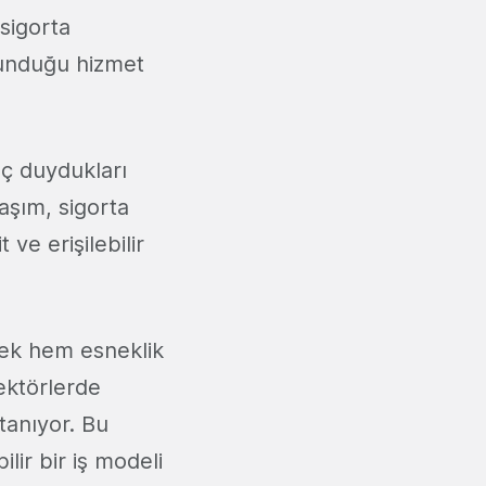
 sigorta
sunduğu hizmet
aç duydukları
laşım, sigorta
ve erişilebilir
rek hem esneklik
ektörlerde
tanıyor. Bu
lir bir iş modeli