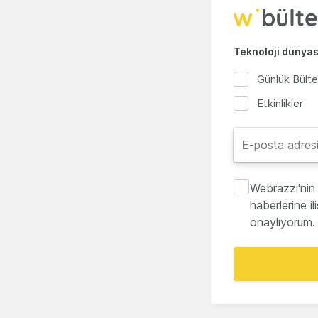
Teknoloji dünyası
Günlük Bült
Etkinlikler
Webrazzi'nin 
haberlerine i
onaylıyorum.