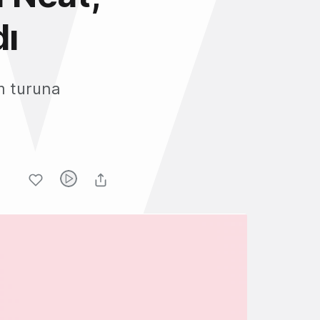
dı
ım turuna