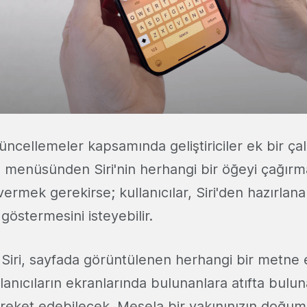
 güncellemeler kapsamında geliştiriciler ek bir 
 menüsünden Siri'nin herhangi bir öğeyi çağır
ermek gerekirse; kullanıcılar, Siri'den hazırlana
göstermesini isteyebilir.
 Siri, sayfada görüntülenen herhangi bir metne 
llanıcıların ekranlarında bulunanlara atıfta bulun
reket edebilecek. Mesela bir yakınınızın doğ