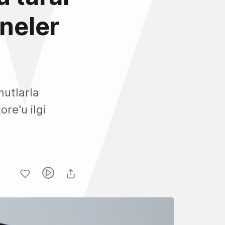
 neler
mutlarla
ore'u ilgi