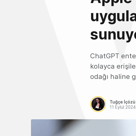
uygula
sunuy
ChatGPT enteg
kolayca erişile
odağı haline ge
Tuğçe İçözü
11 Eylül 2024