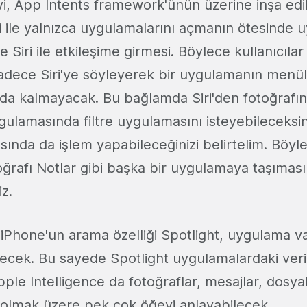
vi, App Intents framework'ünün üzerine inşa edi
iri ile yalnızca uygulamalarını açmanın ötesinde 
e Siri ile etkileşime girmesi. Böylece kullanıcıla
 sadece Siri'ye söyleyerek bir uygulamanın menü
a kalmayacak. Bu bağlamda Siri'den fotoğrafını
ulamasında filtre uygulamasını isteyebileceksin
ında da işlem yapabileceğinizi belirtelim. Böyle
ğrafı Notlar gibi başka bir uygulamaya taşıması
iz.
iPhone'un arama özelliği Spotlight, uygulama var
decek. Bu sayede Spotlight uygulamalardaki veril
pple Intelligence da fotoğraflar, mesajlar, dosya
il olmak üzere pek çok öğeyi anlayabilecek.