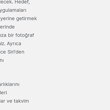
lecek. Hedef,
uygulamaları
r yerine getirmek
lerinde
za bir fotoğraf
iz. Ayrıca
ce Siri'den
nı
lıklarını
eri
lar ve takvim