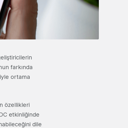
iştiricilerin
nun farkında
riyle ortama
 özellikleri
C etkinliğinde
nabileceğini dile