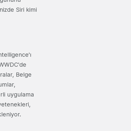
izde Siri kimi
ntelligence'ı
r. WWDC'de
eralar, Belge
umlar,
irli uygulama
yetenekleri,
kleniyor.