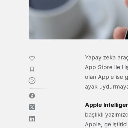
Yapay zeka araçl
App Store ile i
olan Apple ise g
ayak uydurmaya 
Apple Intellige
başlıklı yazımı
Apple, geliştiric