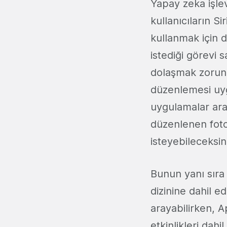
Yapay zeka işle
kullanıcıların S
kullanmak için d
istediği görevi
dolaşmak zorund
düzenlemesi uyg
uygulamalar aras
düzenlenen foto
isteyebileceksin
Bunun yanı sıra 
dizinine dahil e
arayabilirken, A
etkinlikleri dah