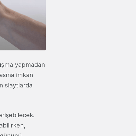
çalışma yapmadan
masına imkan
n slaytlarda
erişebilecek.
abilirken,
umgününü