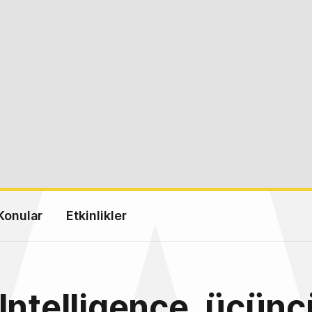
Konular
Etkinlikler
Intelligence, üçünc