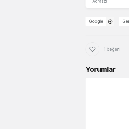
Adrazzi
Google
Gem
1 beğeni
Yorumlar