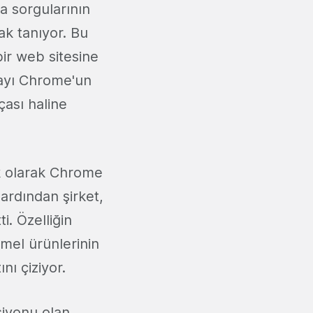
a sorgularının
ak tanıyor. Bu
ir web sitesine
kayı Chrome'un
çası haline
lk olarak Chrome
ardından şirket,
i. Özelliğin
mel ürünlerinin
nı çiziyor.
rsiyonu olan