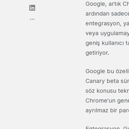
Google, artık C
ardından sadece
entegrasyon, ya
veya uygulamaya
geniş kullanıcı 
getiriyor.
Google bu özell
Canary beta sür
söz konusu tekno
Chrome'un genel
ayrılmaz bir par
Entegrasyon, Goo