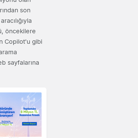
arından son
aracılığıyla
ü, öncekilere
n Copilot'u gibi
 tarama
web sayfalarına