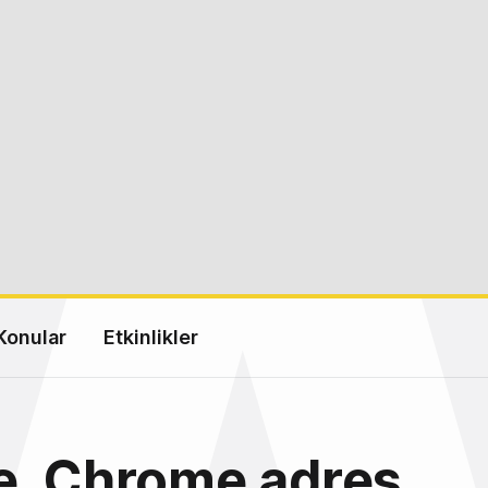
Konular
Etkinlikler
e, Chrome adres