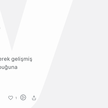
e
erek gelişmiş
ubuğuna
1