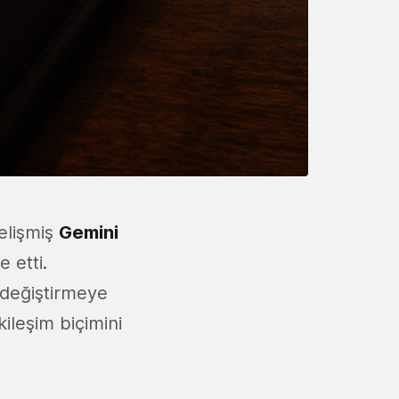
elişmiş
Gemini
 etti.
 değiştirmeye
kileşim biçimini