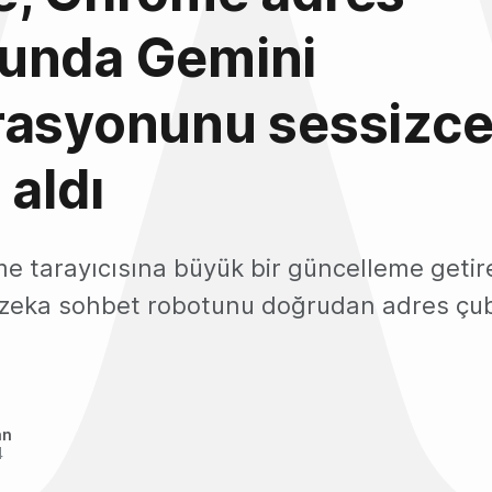
unda Gemini
rasyonunu sessizc
 aldı
e tarayıcısına büyük bir güncelleme getir
 zeka sohbet robotunu doğrudan adres ç
an
4