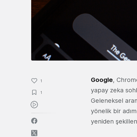
Google
, Chrome
1
yapay zeka soh
1
Geleneksel aram
yönelik bir adım
yeniden şekillen