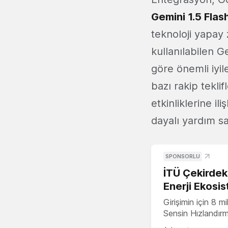
Gemini 1.5 Flash
teknoloji yapay 
kullanılabilen 
göre önemli iyil
bazı rakip tekli
etkinliklerine i
dayalı yardım sa
SPONSORLU
İTÜ Çekirdek,
Enerji Ekosis
Girişimin için 8 
Sensin Hızlandır