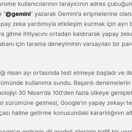
hrome kullanıcılarının tarayıcının adres çubuğun
 “
@gemini
” yazarak Gemini'a erişmelerine olan
pay zeka yardımıyla etkileşim kurmak için ayrı b
 gitme ihtiyacını ortadan kaldırarak yapay ze
tabanı için tarama deneyiminin varsayılan bir par
iği nisan ayı ortasında test etmeye başladı ve i
ümünde kullanıma sundu. Başarılı denemelerin 
lojiyi 30 Nisan'da 100'den fazla ülkeye genişlett
 sürümüne gelmesi, Google'ın yapay zekayı te
çası haline getirme konusundaki kararlılığının altı
gle'ın gelişmiş dil modeli ailesinin hafif bir ve