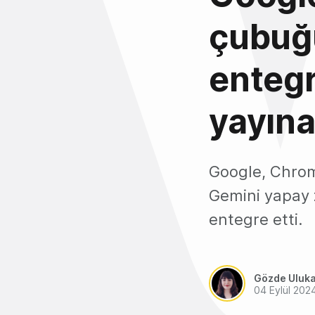
çubuğ
enteg
yayına
Google, Chrom
Gemini yapay
entegre etti.
Gözde Uluk
04 Eylül 202