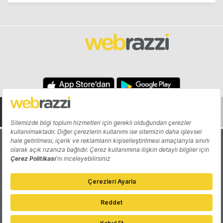
Hakkında
Yazarlar
Katkıda Bulun
Reklam
Girişiminizi Tanıtın
İletişim