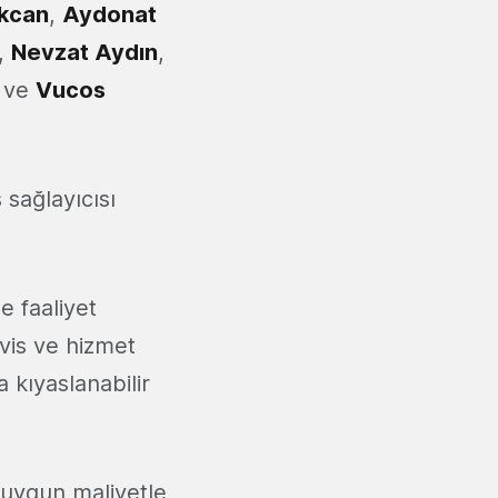
kcan
,
Aydonat
,
Nevzat Aydın
,
 ve
Vucos
 sağlayıcısı
e faaliyet
rvis ve hizmet
a kıyaslanabilir
 uygun maliyetle