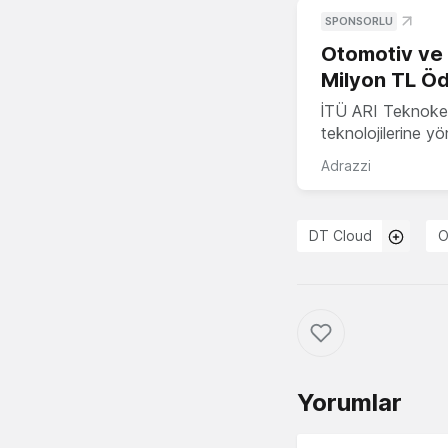
SPONSORLU
Otomotiv ve M
Milyon TL Öd
İTÜ ARI Teknokent
teknolojilerine y
Adrazzi
DT Cloud
O
Yorumlar