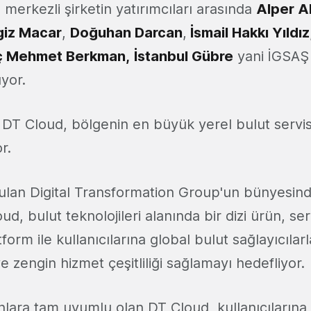
e merkezli şirketin yatırımcıları arasında
Alper A
iz Macar
,
Doğuhan Darcan
,
İsmail Hakkı Yıldız
ç Mehmet Berkman,
İstanbul Gübre
yani İGSAŞ
ıyor.
 DT Cloud, bölgenin en büyük yerel bulut servis
r.
rulan Digital Transformation Group'un bünyesind
d, bulut teknolojileri alanında bir dizi ürün, se
orm ile kullanıcılarına global bulut sağlayıcılarl
e zengin hizmet çeşitliliği sağlamayı hedefliyor.
nlara tam uyumlu olan DT Cloud, kullanıcılarına