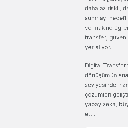
daha az riskli, 
sunmayı hedefli
ve makine öğren
transfer, güvenl
yer alıyor.
Digital Transfo
dönüşümün ana m
seviyesinde hizm
çözümleri geliş
yapay zeka, büyük
etti.