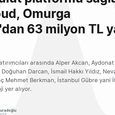
oud, Omurga
l'dan 63 milyon TL y
tırımcıları arasında Alper Akcan, Aydonat
 Doğuhan Darcan, İsmail Hakkı Yıldız, Nevz
nç Mehmet Berkman, İstanbul Gübre yani 
i yer alıyor.
uradoğlu
2024