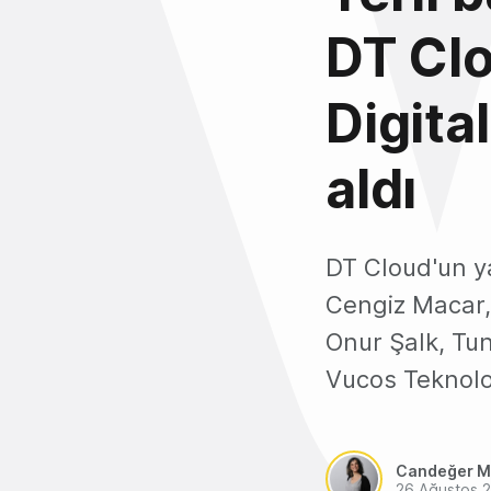
DT Cl
Digita
aldı
DT Cloud'un ya
Cengiz Macar,
Onur Şalk, Tu
Vucos Teknoloj
Candeğer M
26 Ağustos 