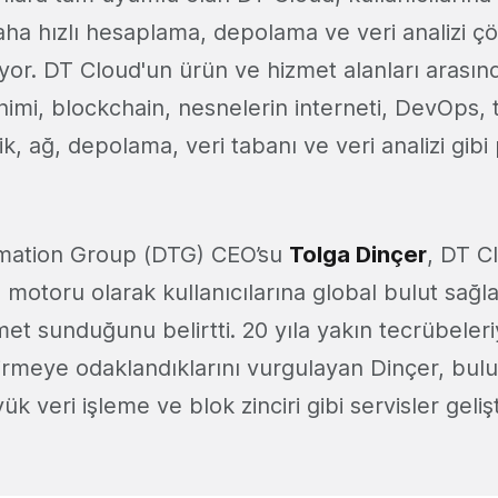
daha hızlı hesaplama, depolama ve veri analizi ç
yor. DT Cloud'un ürün ve hizmet alanları arasın
imi, blockchain, nesnelerin interneti, DevOps, 
ik, ağ, depolama, veri tabanı ve veri analizi gib
rmation Group (DTG) CEO’su
Tolga Dinçer
, DT Cl
otoru olarak kullanıcılarına global bulut sağlay
et sunduğunu belirtti. 20 yıla yakın tecrübeleriy
tirmeye odaklandıklarını vurgulayan Dinçer, bulu
 veri işleme ve blok zinciri gibi servisler gelişti