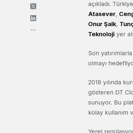
açıkladı. Türkiy
Atasever
,
Ceng
Onur Şalk
,
Tun
Teknoloji
yer al
Son yatırımlarla
olmayı hedefliyo
2018 yılında ku
gösteren DT Clou
sunuyor. Bu platf
kolay kullanım v
Yerel regülasyo