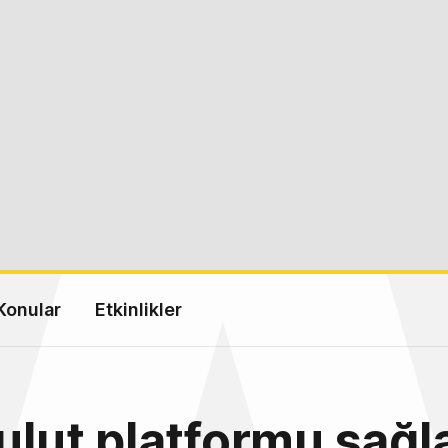
Konular
Etkinlikler
bulut platformu sağla