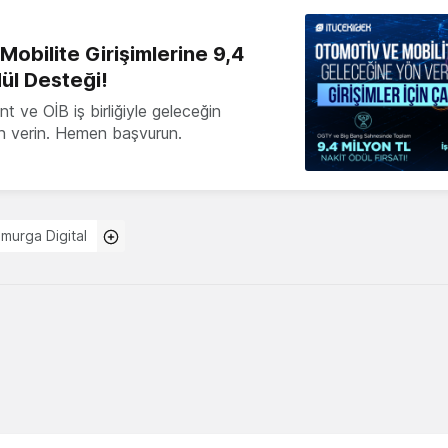
obilite Girişimlerine 9,4
ül Desteği!
 ve OİB iş birliğiyle geleceğin
ön verin. Hemen başvurun.
murga Digital