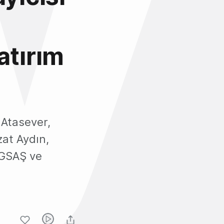
atırım
 Atasever,
at Aydın,
İGSAŞ ve