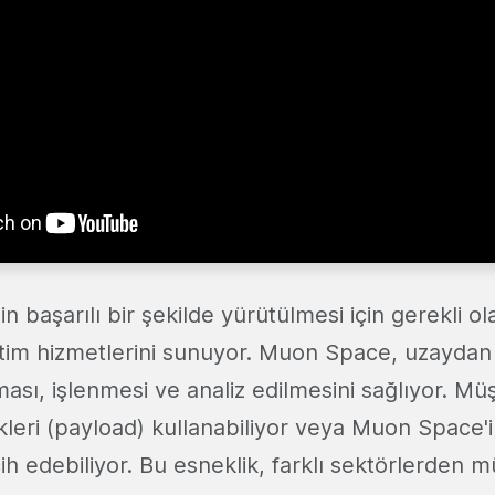
n başarılı bir şekilde yürütülmesi için gerekli ol
tim hizmetlerini sunuyor. Muon Space, uzaydan 
ması, işlenmesi ve analiz edilmesini sağlıyor. Müş
yükleri (payload) kullanabiliyor veya Muon Space
ih edebiliyor. Bu esneklik, farklı sektörlerden m