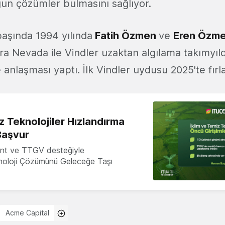
gun çözümler bulmasını sağlıyor.
 başında 1994 yılında
Fatih Özmen
ve
Eren Özm
rra Nevada ile Vindler uzaktan algılama takımyıld
e anlaşması yaptı. İlk Vindler uydusu 2025'te fırla
z Teknolojiler Hızlandırma
Başvur
nt ve TTGV desteğiyle
knoloji Çözümünü Geleceğe Taşı
Acme Capital