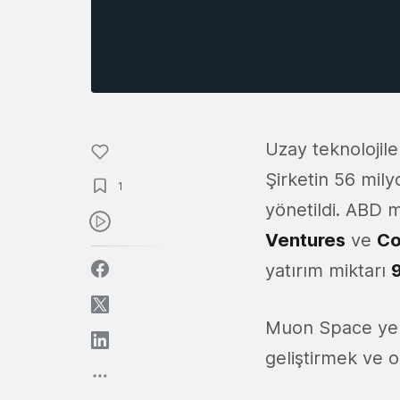
Uzay teknolojil
Şirketin 56 mily
1
yönetildi. ABD m
Ventures
ve
Co
yatırım miktarı
9
Muon Space yeni
geliştirmek ve o