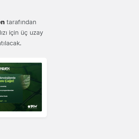
en
tarafından
ızı için üç uzay
tılacak.