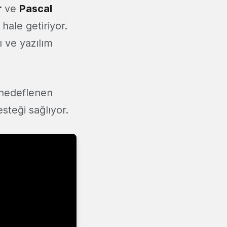
r
ve
Pascal
hale getiriyor.
 ve yazılım
e hedeflenen
steği sağlıyor.