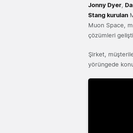
Jonny Dyer
,
Da
Stang kurulan
M
Muon Space, müş
çözümleri gelişti
Şirket, müşteril
yörüngede konuml