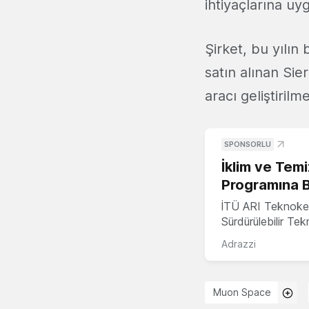
ihtiyaçlarına uy
Şirket, bu yılın
satın alınan Sie
aracı geliştirilm
SPONSORLU
İklim ve Temi
Programına 
İTÜ ARI Teknoke
Sürdürülebilir Te
Adrazzi
Muon Space