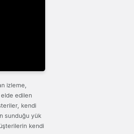
an izleme,
elde edilen
teriler, kendi
'in sunduğu yük
üşterilerin kendi