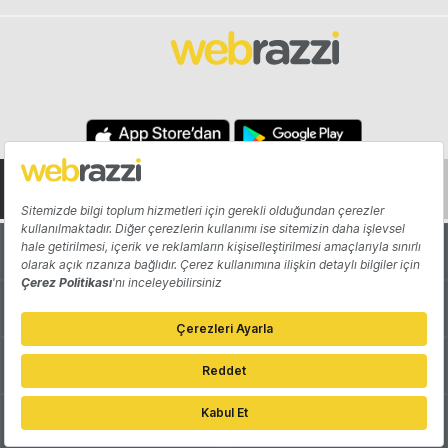
Hakkında
Yazarlar
Katkıda Bulun
Reklam
Girişiminizi Tanıtın
İletişim
Çerez Tercihleri
Gizlilik Politikası