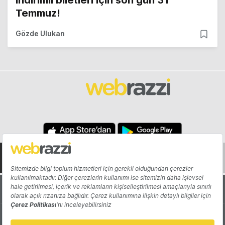
indirimli biletleri için son gün 31
Temmuz!
Gözde Ulukan
Hakkında
Yazarlar
Katkıda Bulun
Reklam