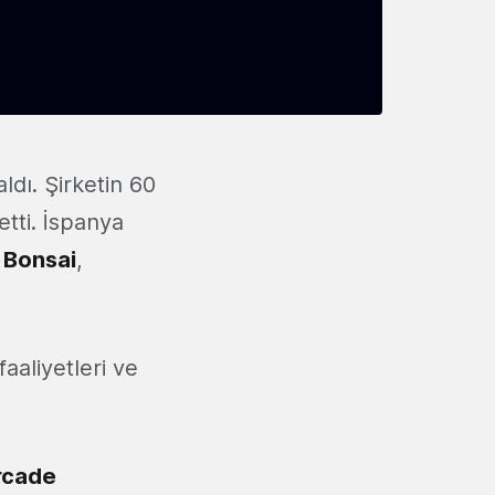
ldı. Şirketin 60
 etti. İspanya
,
Bonsai
,
aaliyetleri ve
rcade