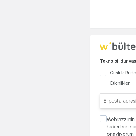
Teknoloji dünyası
Günlük Bült
Etkinlikler
Webrazzi'nin 
haberlerine i
onaylıyorum.