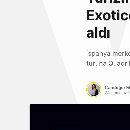
Exotic
aldı
İspanya merkez
turuna Quadrill
Candeğer M
24 Temmuz 