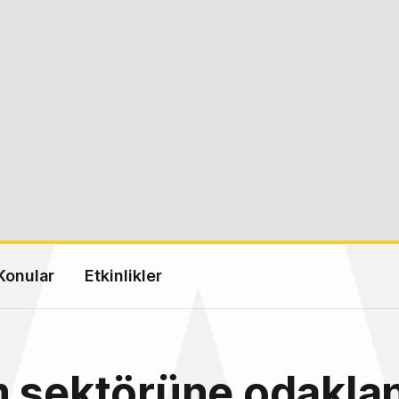
Konular
Etkinlikler
m sektörüne odakla