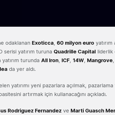
ne odaklanan
Exoticca
,
60 milyon euro
yatırım a
D serisi yatırım turuna
Quadrille Capital
liderlik
n yatırım turunda
All Iron
,
ICF
,
14W
,
Mangrove
dea
da yer aldı.
elen yatırımı yeni pazarlara açılmak, pazarlama f
sitesini artırmak için kullanacağını açıkladı.
us Rodriguez Fernandez
ve
Marti Guasch Me