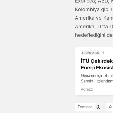
Exoticca; ABD, 
Kolombiya gibi ü
Amerika ve Kana
Amerika, Orta D
hedeflediğini de
SPONSORLU
İTÜ Çekirdek,
Enerji Ekosis
Girişimin için 8 
Sensin Hızlandır
Adrazzi
Exoticca
Qu