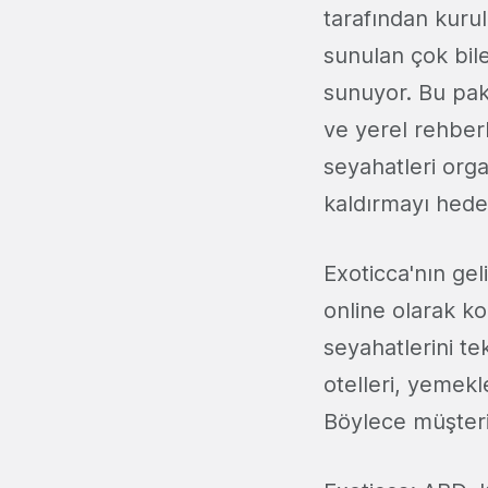
tarafından kurul
sunulan çok bileş
sunuyor. Bu pake
ve yerel rehberl
seyahatleri org
kaldırmayı hedef
Exoticca'nın geli
online olarak ko
seyahatlerini te
otelleri, yemekl
Böylece müşteril