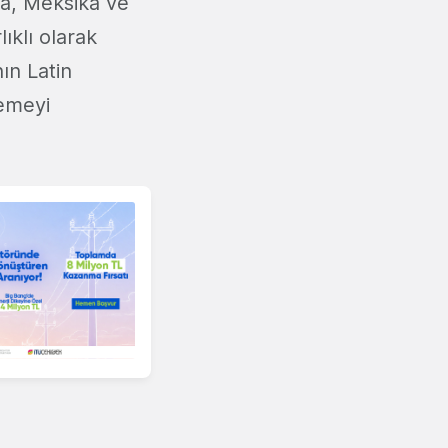
ya, Meksika ve
ıklı olarak
ın Latin
lemeyi