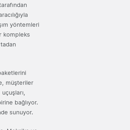
tarafından
aracılığıyla
aşım yöntemleri
tür kompleks
rtadan
paketlerini
e, müşteriler
 uçuşları,
irine bağlıyor.
inde sunuyor.