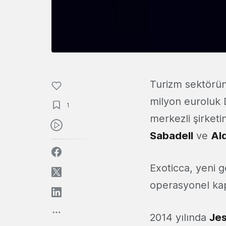
Turizm sektörü
milyon euroluk 
1
merkezli şirketi
Sabadell
ve
Al
Exoticca, yeni g
operasyonel kapa
2014 yılında
Jes