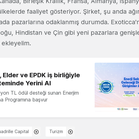
Kanada, Birleşik Krallık, Fransa, Almanya, İspan
lkelerde faaliyet gösteriyor. Şirket, şu anda ağırl
da pazarlarına odaklanmış durumda. Exoticca'n
oğu, Hindistan ve Çin gibi yeni pazarlara geniş
 ekleyelim.
 Elder ve EPDK iş birliğiyle
teminde Yerini Al
milyon TL ödül desteği sunan Enerjim
ma Programına başvur
adrille Capital
Turizm