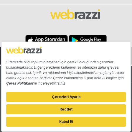
Hakkında
Yazarlar
Katkıda Bulun
Reklam
Girişiminizi Tanıtın
İletişim
Çerez Tercihleri
Gizlilik Politikası