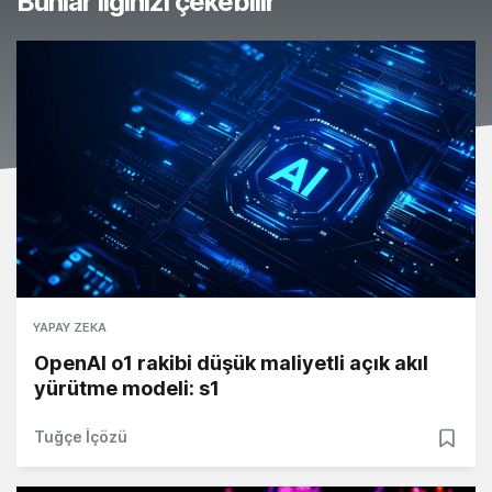
Bunlar ilginizi çekebilir
YAPAY ZEKA
OpenAI o1 rakibi düşük maliyetli açık akıl
yürütme modeli: s1
Tuğçe İçözü